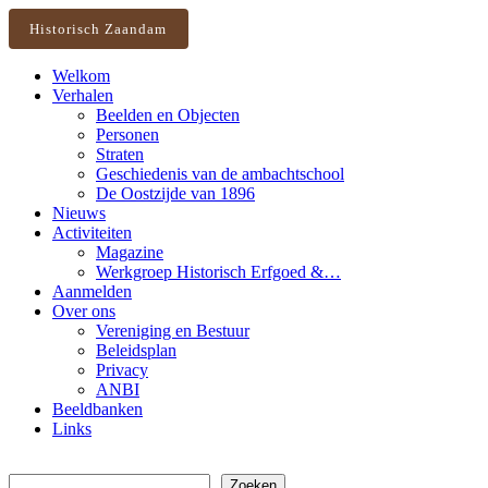
Historisch Zaandam
Welkom
Verhalen
Beelden en Objecten
Personen
Straten
Geschiedenis van de ambachtschool
De Oostzijde van 1896
Nieuws
Activiteiten
Magazine
Werkgroep Historisch Erfgoed &…
Aanmelden
Over ons
Vereniging en Bestuur
Beleidsplan
Privacy
ANBI
Beeldbanken
Links
Zoeken
Zoeken