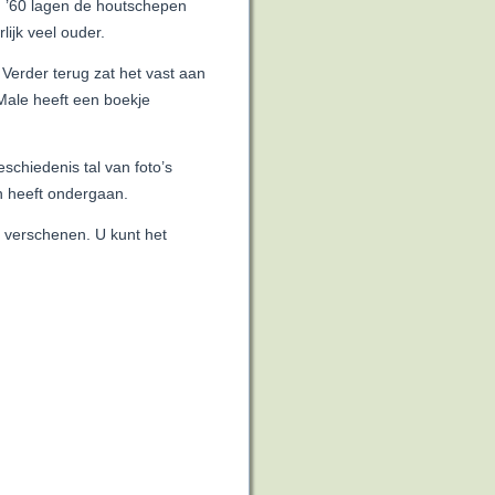
n ’60 lagen de houtschepen
ijk veel ouder.
Verder terug zat het vast aan
 Male heeft een boekje
eschiedenis tal van foto’s
n heeft ondergaan.
t verschenen. U kunt het