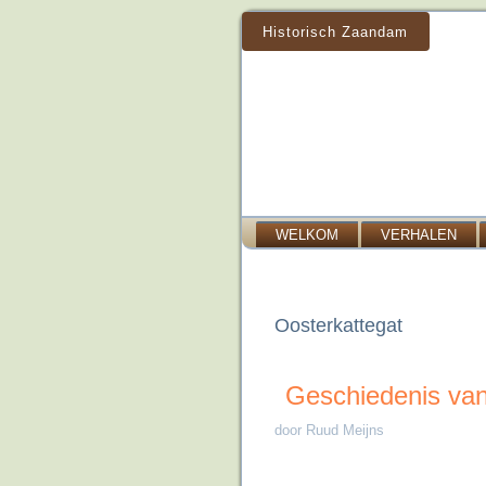
Historisch Zaandam
WELKOM
VERHALEN
Oosterkattegat
Geschiedenis van
door Ruud Meijns