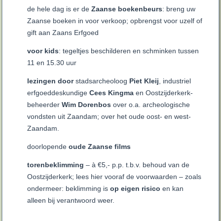
de hele dag is er de
Zaanse boekenbeurs
: breng uw
Zaanse boeken in voor verkoop; opbrengst voor uzelf of
gift aan Zaans Erfgoed
voor kids
: tegeltjes beschilderen en schminken tussen
11 en 15.30 uur
lezingen door
stadsarcheoloog
Piet Kleij
, industriel
erfgoeddeskundige
Cees Kingma
en Oostzijderkerk-
beheerder
Wim Dorenbos
over o.a. archeologische
vondsten uit Zaandam; over het oude oost- en west-
Zaandam.
doorlopende
oude Zaanse films
torenbeklimming
– à €5,- p.p. t.b.v. behoud van de
Oostzijderkerk; lees hier vooraf de voorwaarden – zoals
ondermeer: beklimming is
op eigen risico
en kan
alleen bij verantwoord weer.