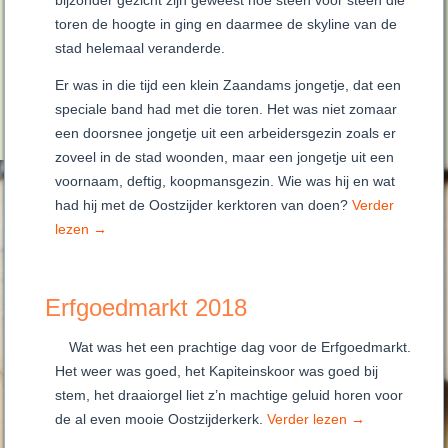
bijzonder gezicht zijn geweest hoe steen voor steen die
toren de hoogte in ging en daarmee de skyline van de
stad helemaal veranderde.
Er was in die tijd een klein Zaandams jongetje, dat een
speciale band had met die toren. Het was niet zomaar
een doorsnee jongetje uit een arbeidersgezin zoals er
zoveel in de stad woonden, maar een jongetje uit een
voornaam, deftig, koopmansgezin. Wie was hij en wat
had hij met de Oostzijder kerktoren van doen?
Verder
lezen
→
Erfgoedmarkt 2018
Wat was het een prachtige dag voor de Erfgoedmarkt.
Het weer was goed, het Kapiteinskoor was goed bij
stem, het draaiorgel liet z’n machtige geluid horen voor
de al even mooie Oostzijderkerk.
Verder lezen
→