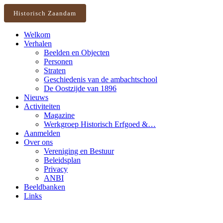
Historisch Zaandam
Welkom
Verhalen
Beelden en Objecten
Personen
Straten
Geschiedenis van de ambachtschool
De Oostzijde van 1896
Nieuws
Activiteiten
Magazine
Werkgroep Historisch Erfgoed &…
Aanmelden
Over ons
Vereniging en Bestuur
Beleidsplan
Privacy
ANBI
Beeldbanken
Links