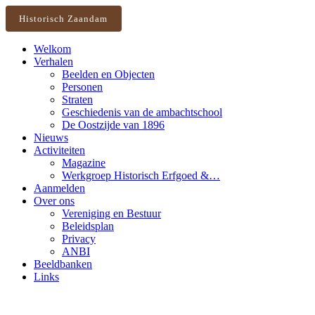
Historisch Zaandam
Welkom
Verhalen
Beelden en Objecten
Personen
Straten
Geschiedenis van de ambachtschool
De Oostzijde van 1896
Nieuws
Activiteiten
Magazine
Werkgroep Historisch Erfgoed &…
Aanmelden
Over ons
Vereniging en Bestuur
Beleidsplan
Privacy
ANBI
Beeldbanken
Links