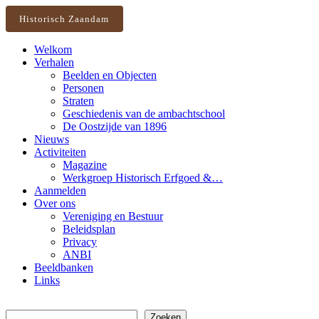
Historisch Zaandam
Welkom
Verhalen
Beelden en Objecten
Personen
Straten
Geschiedenis van de ambachtschool
De Oostzijde van 1896
Nieuws
Activiteiten
Magazine
Werkgroep Historisch Erfgoed &…
Aanmelden
Over ons
Vereniging en Bestuur
Beleidsplan
Privacy
ANBI
Beeldbanken
Links
Zoeken
Zoeken