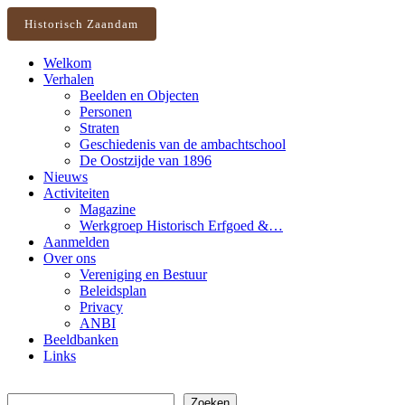
Historisch Zaandam
Welkom
Verhalen
Beelden en Objecten
Personen
Straten
Geschiedenis van de ambachtschool
De Oostzijde van 1896
Nieuws
Activiteiten
Magazine
Werkgroep Historisch Erfgoed &…
Aanmelden
Over ons
Vereniging en Bestuur
Beleidsplan
Privacy
ANBI
Beeldbanken
Links
Zoeken
Zoeken