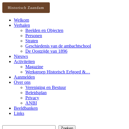
Historisch Zaandam
Welkom
Verhalen
Beelden en Objecten
Personen
Straten
Geschiedenis van de ambachtschool
De Oostzijde van 1896
Nieuws
Activiteiten
Magazine
Werkgroep Historisch Erfgoed &…
Aanmelden
Over ons
Vereniging en Bestuur
Beleidsplan
Privacy
ANBI
Beeldbanken
Links
Zoeken
Zoeken