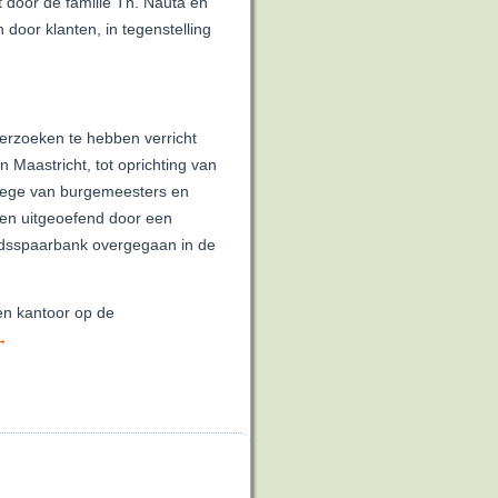
door de familie Th. Nauta en
door klanten, in tegenstelling
rzoeken te hebben verricht
Maastricht, tot oprichting van
lege van burgemeesters en
rden uitgeoefend door een
ndsspaarbank overgegaan in de
een kantoor op de
→