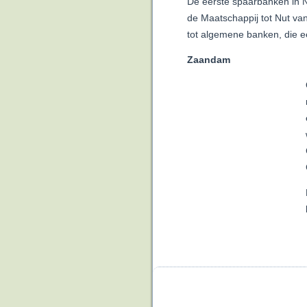
De eerste spaarbanken in 
de Maatschappij tot Nut van
tot algemene banken, die ee
Zaandam