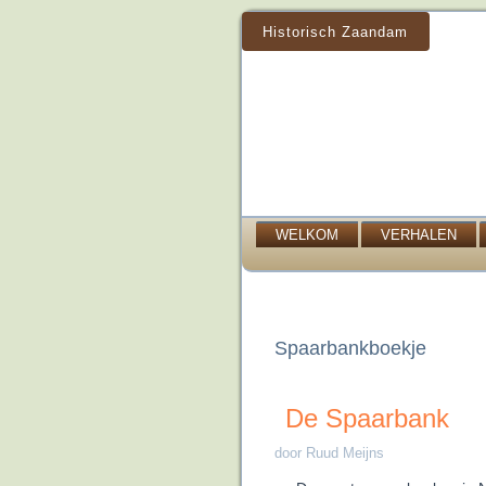
Historisch Zaandam
WELKOM
VERHALEN
Spaarbankboekje
De Spaarbank
door Ruud Meijns