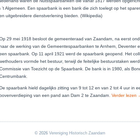
Nederland waren de Nutsspaarbanken die vanaf 1817 werden opgericht 
 ’t Algemeen. Een spaarbank is een bank die zich toelegt op het sparen 
n uitgebreidere dienstverlening bieden. (Wikipedia)
Op 29 mei 1918 besloot de gemeenteraad van Zaandam, na eerst onde
naar de werking van de Gemeentespaarbanken te Arnhem, Deventer en 
een spaarbank. Op 11 april 1921 werd de spaarbank geopend. Het col
wethouders vormde het bestuur, terwijl de feitelijke bestuurstaken we
Commissie van Toezicht op de Spaarbank. De bank is in 1980, als Bo
Centrumbank.
De spaarbank hield dagelijks zitting van 9 tot 12 en van 2 tot 4 uur in 
bovenverdieping van een pand aan Dam 2 te Zaandam.
Verder lezen
© 2026
Vereniging Historisch Zaandam