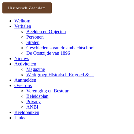
Historisch Zaandam
Welkom
Verhalen
Beelden en Objecten
Personen
Straten
Geschiedenis van de ambachtschool
De Oostzijde van 1896
Nieuws
Activiteiten
Magazine
Werkgroep Historisch Erfgoed &…
Aanmelden
Over ons
Vereniging en Bestuur
Beleidsplan
Privacy
ANBI
Beeldbanken
Links