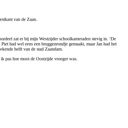
estkant van de Zaan.
rdeel zat er bij mijn Westzijder schoolkameraden stevig in. ‘De
d Piet had wel eens een bruggenrondje gemaakt, maar Jan had het
bekende helft van de stad Zaandam.
g ik pas hoe mooi de Oostzijde vroeger was.