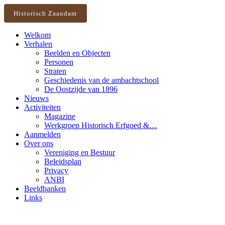
Historisch Zaandam
Welkom
Verhalen
Beelden en Objecten
Personen
Straten
Geschiedenis van de ambachtschool
De Oostzijde van 1896
Nieuws
Activiteiten
Magazine
Werkgroep Historisch Erfgoed &…
Aanmelden
Over ons
Vereniging en Bestuur
Beleidsplan
Privacy
ANBI
Beeldbanken
Links