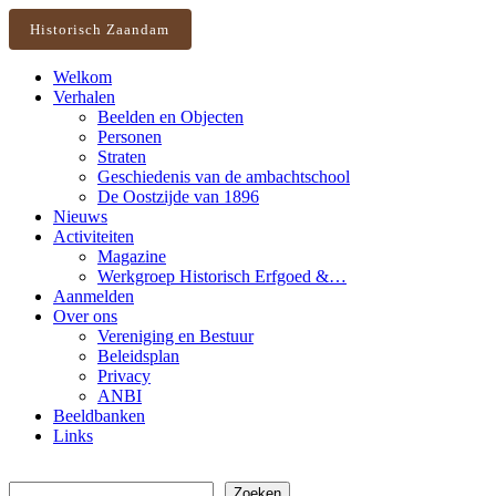
Historisch Zaandam
Welkom
Verhalen
Beelden en Objecten
Personen
Straten
Geschiedenis van de ambachtschool
De Oostzijde van 1896
Nieuws
Activiteiten
Magazine
Werkgroep Historisch Erfgoed &…
Aanmelden
Over ons
Vereniging en Bestuur
Beleidsplan
Privacy
ANBI
Beeldbanken
Links
Zoeken
Zoeken