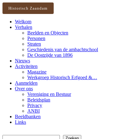
Historisch Zaandam
Welkom
Verhalen
Beelden en Objecten
Personen
Straten
Geschiedenis van de ambachtschool
De Oostzijde van 1896
Nieuws
Activiteiten
Magazine
Werkgroep Historisch Erfgoed &…
Aanmelden
Over ons
Vereniging en Bestuur
Beleidsplan
Privacy
ANBI
Beeldbanken
Links
Zoeken
Zoeken