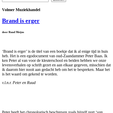
Volmer Muziekhandel
Brand is erger
door Ruud Meijns
‘Brand is erger’ is de titel van een boekje dat ik al enige tijd in huis
heb. Het is een egodocument van oud-Zaandammer Peter Baas. Ik
ken Peter al van voor de kleuterschool en beiden hebben we onze
levensverhalen op schrift gezet en aan elkaar gegeven, misschien dat
ik daarom hier nooit aan gedacht heb om het te bespreken. Maar het
is het waard om gekend te worden.
v.l.n.r. Peter en Ruud
Peter heeft het chronologisch beschreven zoals hijzelf zegt ‘
van