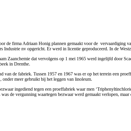
or de firma Adriaan Honig plannen gemaakt voor de vervaardiging van 
 Industrie nv opgericht. Er werd in licentie geproduceerd. In de Westz
naam Zaanchemie dat vervolgens op 1 mei 1965 werd ingelijfd door Scad
beek in Drenthe.
 van de fabriek. Tussen 1957 en 1967 was er op het terrein een proeff
., onder meer gebruikt bij het leggen van linoleum.
bezwaar ingediend tegen een proeffabriek waar men ‘Triphenyltinchlor
els was de vergunning waartegen bezwaar werd gemaakt verlopen, maar