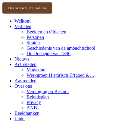
Historisch Zaandam
Welkom
Verhalen
Beelden en Objecten
Personen
Straten
Geschiedenis van de ambachtschool
De Oostzijde van 1896
Nieuws
Activiteiten
Magazine
Werkgroep Historisch Erfgoed &…
Aanmelden
Over ons
Vereniging en Bestuur
Beleidsplan
Privacy
ANBI
Beeldbanken
Links