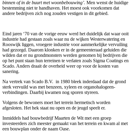
binnen of in de buurt met woonbebouwing’.
Men wenst de huidige
bestemming niet te handhaven. Het moest ook voorkomen dat
andere bedrijven zich nog zouden vestigen in dit gebied.
Eind jaren ‘70 van de vorige eeuw werd het duidelijk dat waar ooit
industrie had gestaan zoals waar nu de wijken Westerwatering en
Rooswijk liggen, vroegere industrie voor aanmerkelijke vervuiling
had gezorgd. Daarom klonken er in de gemeenteraad geluiden die
wilden dat er nu grondmonsters werden genomen bij bedrijven die
op het punt staan hun terreinen te verlaten zoals Sigma Coatings en
Scado. Anders draait de overheid weer op voor de kosten van
sanering.
Na vertrek van Scado B.V. in 1980 bleek inderdaad dat de grond
sterk vervuild was met benzeen, xyleen en organohalogeen-
verbindingen. Daarbij kwamen nog sporen styreen.
Volgens de bewoners moet het terrein hermetisch worden
afgesloten. Het hek staat nu open en de jeugd speelt er.
Inmiddels had bouwbedrijf Maarten de Wit met een groep
investeerders zich meester gemaakt van het terrein en kwam al met
een bouwplan onder de naam Oase.