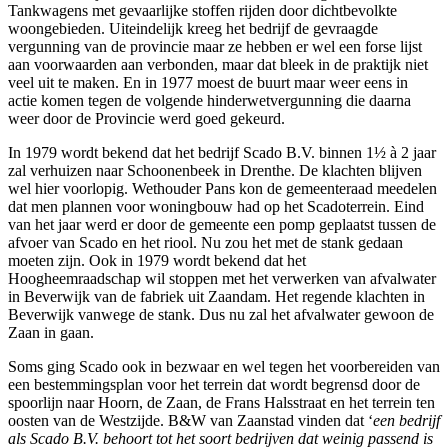
Tankwagens met gevaarlijke stoffen rijden door dichtbevolkte
woongebieden. Uiteindelijk kreeg het bedrijf de gevraagde
vergunning van de provincie maar ze hebben er wel een forse lijst
aan voorwaarden aan verbonden, maar dat bleek in de praktijk niet
veel uit te maken. En in 1977 moest de buurt maar weer eens in
actie komen tegen de volgende hinderwetvergunning die daarna
weer door de Provincie werd goed gekeurd.
In 1979 wordt bekend dat het bedrijf Scado B.V. binnen 1½ à 2 jaar
zal verhuizen naar Schoonenbeek in Drenthe. De klachten blijven
wel hier voorlopig. Wethouder Pans kon de gemeenteraad meedelen
dat men plannen voor woningbouw had op het Scadoterrein. Eind
van het jaar werd er door de gemeente een pomp geplaatst tussen de
afvoer van Scado en het riool. Nu zou het met de stank gedaan
moeten zijn. Ook in 1979 wordt bekend dat het
Hoogheemraadschap wil stoppen met het verwerken van afvalwater
in Beverwijk van de fabriek uit Zaandam. Het regende klachten in
Beverwijk vanwege de stank. Dus nu zal het afvalwater gewoon de
Zaan in gaan.
Soms ging Scado ook in bezwaar en wel tegen het voorbereiden van
een bestemmingsplan voor het terrein dat wordt begrensd door de
spoorlijn naar Hoorn, de Zaan, de Frans Halsstraat en het terrein ten
oosten van de Westzijde. B&W van Zaanstad vinden dat ‘
een bedrijf
als Scado B.V. behoort tot het soort bedrijven dat weinig passend is