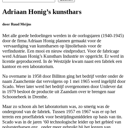
Adriaan Honig’s kunsthars
door Ruud Meijns
Met alle goede bedoelingen werden in de oorlogsjaren (1940-1945)
door de firma Adriaan Honig plannen gemaakt voor de
vervaardiging van kunstharsen op lijnoliebasis voor de
verfindustrie. Een mooi en nieuw eindproduct. Voor de fabricage
werd Adriaan Honig’s Kunsthars Industrie nv opgericht. Er werd in
licentie geproduceerd. In de Westzijde kwam naast een fabriek een
kantoor en een laboratorium.
Na overname in 1958 door Billiton ging het bedrijf verder onder de
naam Zaanchemie dat vervolgens op 1 mei 1965 werd ingelijfd door
Scado. Weer later werd het bedrijf overgenomen door Unilever dat
in 1979 besloot de productie uit Zaandam over te brengen naar
Schoonebeek in Drenthe.
Maar zo schoon als het laboratorium was, zo smerig was de
ondergrond van de fabriek. Tussen 1957 en 1967 was er op het
terrein een proeffabriek voor bestrijdingsmiddelen op basis van tin.
Scado was in de jaren ‘60 technologische leider op het gebied van
polyesterharsen enz., onder meer gebruikt bij het leggen van