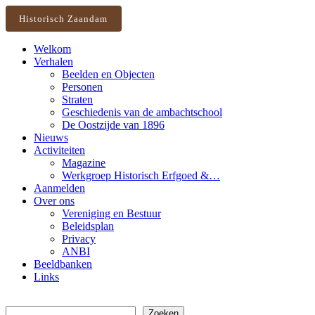
Historisch Zaandam
Welkom
Verhalen
Beelden en Objecten
Personen
Straten
Geschiedenis van de ambachtschool
De Oostzijde van 1896
Nieuws
Activiteiten
Magazine
Werkgroep Historisch Erfgoed &…
Aanmelden
Over ons
Vereniging en Bestuur
Beleidsplan
Privacy
ANBI
Beeldbanken
Links
Zoeken
Zoeken