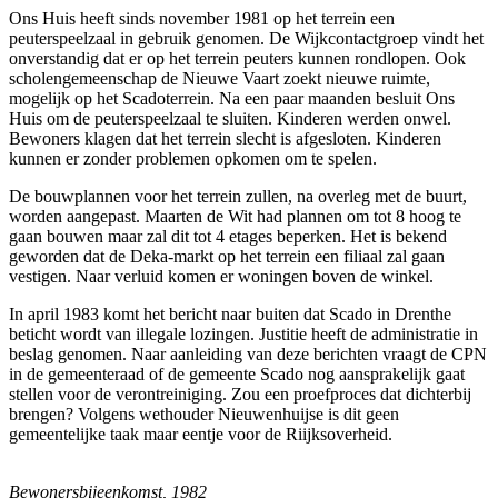
Ons Huis heeft sinds november 1981 op het terrein een
peuterspeelzaal in gebruik genomen. De Wijkcontactgroep vindt het
onverstandig dat er op het terrein peuters kunnen rondlopen. Ook
scholengemeenschap de Nieuwe Vaart zoekt nieuwe ruimte,
mogelijk op het Scadoterrein. Na een paar maanden besluit Ons
Huis om de peuterspeelzaal te sluiten. Kinderen werden onwel.
Bewoners klagen dat het terrein slecht is afgesloten. Kinderen
kunnen er zonder problemen opkomen om te spelen.
De bouwplannen voor het terrein zullen, na overleg met de buurt,
worden aangepast. Maarten de Wit had plannen om tot 8 hoog te
gaan bouwen maar zal dit tot 4 etages beperken. Het is bekend
geworden dat de Deka-markt op het terrein een filiaal zal gaan
vestigen. Naar verluid komen er woningen boven de winkel.
In april 1983 komt het bericht naar buiten dat Scado in Drenthe
beticht wordt van illegale lozingen. Justitie heeft de administratie in
beslag genomen. Naar aanleiding van deze berichten vraagt de CPN
in de gemeenteraad of de gemeente Scado nog aansprakelijk gaat
stellen voor de verontreiniging. Zou een proefproces dat dichterbij
brengen? Volgens wethouder Nieuwenhuijse is dit geen
gemeentelijke taak maar eentje voor de Riijksoverheid.
Bewonersbijeenkomst, 1982