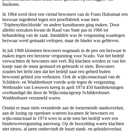
linoleum.
In 1964 werd door een viertal bewoners van de Frans Halsstraat een
bezwaar ingediend tegen een proeffabriek waar men
‘Triphenyltinchloride’ en andere kunstharsen ging maken. Door
allerlei oorzaken kwam de Raad van State pas in 1966 tot
behandeling van de zaak. Inmiddels was de vergunning waartegen
bezwaar werd gemaakt verlopen, maar de hinder was gebleven.
In juli 1968 klommen bewoners nogmaals in de pen om bezwaar te
maken tegen een herziene vergunning voor Scado. Van het bedrijf
verwachtten de bewoners niet veel. Bij klachten werden ze van het
kastje naar de muur gestuurd en gebeurde er niets. Bewoners
zouden het liefst zien dat het bedrijf naar een gebied buiten
bewoond gebied zou verhuizen. Ook de wijkcontactraad van de
Schilders- en Waddenbuurt voerde actie tegen de vergunning.
Wethouder van Leeuwen kreeg in april 1974 450 handtekeningen
overhandigd die door de Wijkcontactgroep Schildersbuurt-
Waddenbuurt verzameld waren.
Omdat er maar niets veranderde aan de toenemende stankoverlast,
aan de lozing op openbare wateren kwamen de bewoners en
wijkcontactraad in 1974 weer in actie toen het bedrijf weer een
hinderwetvergunning aanvroeg. Op de hoorzitting waren klachten
niet nieuw, al jaren ondervindt de buurt stank- en geluidsoverlast.