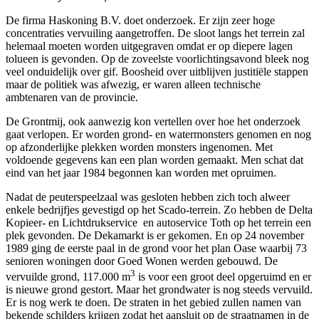
De firma Haskoning B.V. doet onderzoek. Er zijn zeer hoge
concentraties vervuiling aangetroffen. De sloot langs het terrein zal
helemaal moeten worden uitgegraven omdat er op diepere lagen
tolueen is gevonden. Op de zoveelste voorlichtingsavond bleek nog
veel onduidelijk over gif. Boosheid over uitblijven justitiële stappen
maar de politiek was afwezig, er waren alleen technische
ambtenaren van de provincie.
De Grontmij, ook aanwezig kon vertellen over hoe het onderzoek
gaat verlopen. Er worden grond- en watermonsters genomen en nog
op afzonderlijke plekken worden monsters ingenomen. Met
voldoende gegevens kan een plan worden gemaakt. Men schat dat
eind van het jaar 1984 begonnen kan worden met opruimen.
Nadat de peuterspeelzaal was gesloten hebben zich toch alweer
enkele bedrijfjes gevestigd op het Scado-terrein. Zo hebben de Delta
Kopieer- en Lichtdrukservice en autoservice Toth op het terrein een
plek gevonden. De Dekamarkt is er gekomen. En op 24 november
1989 ging de eerste paal in de grond voor het plan Oase waarbij 73
senioren woningen door Goed Wonen werden gebouwd. De
3
vervuilde grond, 117.000 m
is voor een groot deel opgeruimd en er
is nieuwe grond gestort. Maar het grondwater is nog steeds vervuild.
Er is nog werk te doen. De straten in het gebied zullen namen van
bekende schilders krijgen zodat het aansluit op de straatnamen in de