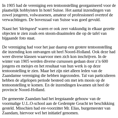
In 1905 had de vereniging een tentoonstelling georganiseerd voor de
plaatselijk hobbyisten In hotel Suisse. Het aantal inzendingen van
zowel jongeren, volwassenen, amateur of professioneel overtrof de
verwachtingen. De bovenzaal van Suisse was goed gevuld.
Naast het ‘
kleingoed
’ waren er ook zeer vakkundig in elkaar gezette
objecten te zien zoals een stoom-draaimolen die op de tafel van
bijgaande foto staat.
De vereniging had voor het jaar daarop een grotere tentoonstelling
die inzending kon ontvangen uit heel Noord-Holland. Ook deze had
weer diverse klassen waarvoor men zich kon inschrijven. In de
winter van 1905 werden diverse cursussen gedaan door z’n 600
jongens en meisjes en het resultaat van hun werk is op deze
tentoonstelling te zien. Maar het zijn niet alleen leden van de
Zaandamse vereniging die hebben ingezonden. Tal van particulieren
hebben de afgelopen periode besteed om met iets moois op de
tentoonstelling te komen. En de inzendingen kwamen uit heel de
provincie Noord-Holland.
De gemeente Zaandam had het leegstaande gebouw van de
voormalige U.L.O-school aan de Gedempte Geacht ter beschikking
gesteld. Misschien had ere-voorzitter Mr. Elias, burgemeester van
Zaandam, hiervoor wel het initiatief genomen.