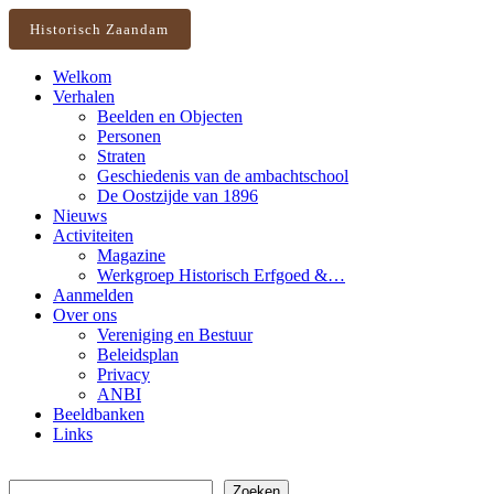
Historisch Zaandam
Welkom
Verhalen
Beelden en Objecten
Personen
Straten
Geschiedenis van de ambachtschool
De Oostzijde van 1896
Nieuws
Activiteiten
Magazine
Werkgroep Historisch Erfgoed &…
Aanmelden
Over ons
Vereniging en Bestuur
Beleidsplan
Privacy
ANBI
Beeldbanken
Links
Zoeken
Zoeken