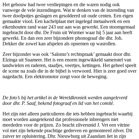
Het gebouw had twee verdiepingen en die waren nodig ook
vanwege de vele inzendingen. Wat te denken van de inzending van
twee doofpotjes geslagen en gesoldeerd uit oude centen. Een eigen
gemaakte viool. Een kachelplaat met ingelegd metaalwerk en een
eikenhouten rand waar 243 uur aan was gewerkt. Een stoomgemaal
ingebracht door dhr. De Fruin uit Wormer waar hij 5 jaar aan heeft
gewerkt. En dan een zeer bijzondere phonograaf die dhr. Joh.
Dekker die zowel kan afspelen als opnemen op wasrollen.
Zeer bijzonder was ook ‘Salomo’s rechtspraak’ gemaakt door dhr.
Elzinga uit Suameer. Het is een enorm ingewikkeld samenstel van
tandwielen en raderen, staafjes, veertjes, kettingen. Het geheel speelt
de scene na zoals die in de bijbel is verwoord. Hier is zeer goed over
nagedacht. Een elektromotor zorgt voor de beweging.
De foto’s bij het artikel in de Wereldkroniek werden aangeleverd
door dhr. P. Saaf, bekend fotograaf en lid van het comité.
Het zijn niet alleen particulieren die iets hebben ingebracht waarbij
moet worden aangetekend dat professionele inbrengers niet
meededen voor de prijzen. Zo bracht zilversmid J. Vet een vitrine
vol met zijn bekende prachtige gedreven en gemonteerd zilver. Dit
zuiver ter opluistering. Dhr. Nieuwburg uit Zaandam liet in zijn