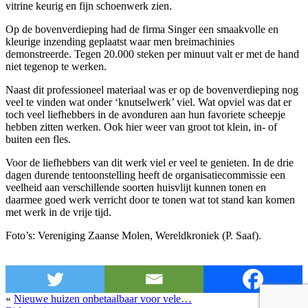
vitrine keurig en fijn schoenwerk zien.
Op de bovenverdieping had de firma Singer een smaakvolle en
kleurige inzending geplaatst waar men breimachinies
demonstreerde. Tegen 20.000 steken per minuut valt er met de hand
niet tegenop te werken.
Naast dit professioneel materiaal was er op de bovenverdieping nog
veel te vinden wat onder ‘knutselwerk’ viel. Wat opviel was dat er
toch veel liefhebbers in de avonduren aan hun favoriete scheepje
hebben zitten werken. Ook hier weer van groot tot klein, in- of
buiten een fles.
Voor de liefhebbers van dit werk viel er veel te genieten. In de drie
dagen durende tentoonstelling heeft de organisatiecommissie een
veelheid aan verschillende soorten huisvlijt kunnen tonen en
daarmee goed werk verricht door te tonen wat tot stand kan komen
met werk in de vrije tijd.
Foto’s: Vereniging Zaanse Molen, Wereldkroniek (P. Saaf).
«
Nieuwe huizen onbetaalbaar voor vele…