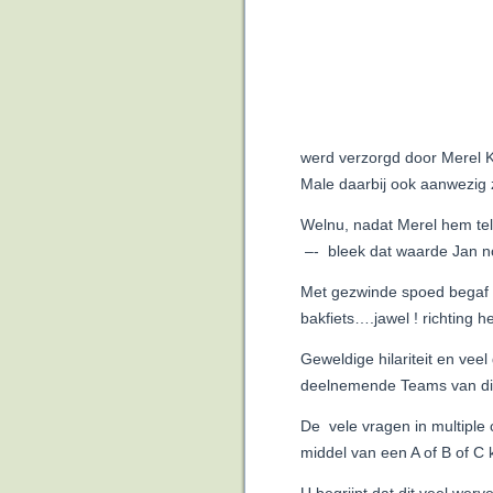
werd verzorgd door Merel 
Male daarbij ook aanwezig z
Welnu, nadat Merel hem tel
–- bleek dat waarde Jan no
Met gezwinde spoed begaf J
bakfiets….jawel ! richting 
Geweldige hilariteit en vee
deelnemende Teams van div
De vele vragen in multiple
middel van een A of B of C