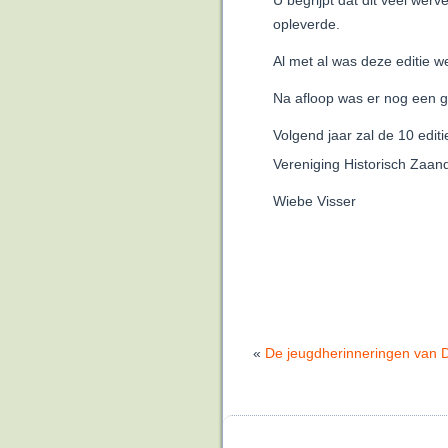
U begrijpt dat dit veel we
opleverde.
Al met al was deze editie 
Na afloop was er nog een g
Volgend jaar zal de 10 edi
Vereniging Historisch Zaa
Wiebe Visser
«
De jeugdherinneringen van 