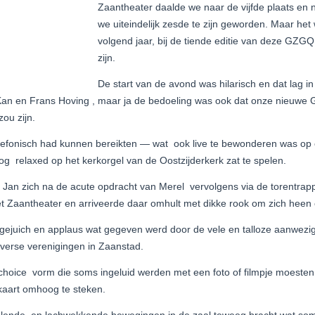
Zaantheater daalde we naar de vijfde plaats en n
we uiteindelijk zesde te zijn geworden. Maar he
volgend jaar, bij de tiende editie van deze GZGQ
zijn.
De start van de avond was hilarisch en dat lag in
Kan en Frans Hoving , maar ja de bedoeling was ook dat onze nieuwe 
ou zijn.
efonisch had kunnen bereikten — wat ook live te bewonderen was op 
g relaxed op het kerkorgel van de Oostzijderkerk zat te spelen.
an zich na de acute opdracht van Merel vervolgens via de torentrap
het Zaantheater en arriveerde daar omhult met dikke rook om zich heen 
l gejuich en applaus wat gegeven werd door de vele en talloze aanwezi
erse verenigingen in Zaanstad.
 choice vorm die soms ingeluid werden met een foto of filmpje moest
 kaart omhoog te steken.