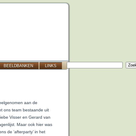
Zoeken
Zoe
BEELDBANKEN
LINKS
deelgenomen aan de
et ons team bestaande uit
iebe Visser en Gerard van
agenlijst. Maar ook hier was
ns de ‘afterparty’ in het