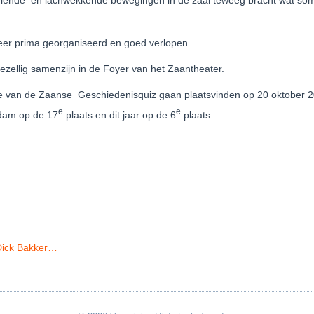
rvelende en lachwekkende bewegingen in de zaal teweeg bracht wat som
weer prima georganiseerd en goed verlopen.
ezellig samenzijn in de Foyer van het Zaantheater.
tie van de Zaanse Geschiedenisquiz gaan plaatsvinden op 20 oktober 2
e
e
ndam op de 17
plaats en dit jaar op de 6
plaats.
Dick Bakker…