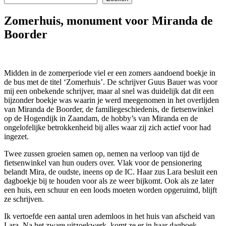
Zomerhuis, monument voor Miranda de
Boorder
Midden in de zomerperiode viel er een zomers aandoend boekje in
de bus met de titel ‘Zomerhuis’. De schrijver Guus Bauer was voor
mij een onbekende schrijver, maar al snel was duidelijk dat dit een
bijzonder boekje was waarin je werd meegenomen in het overlijden
van Miranda de Boorder, de familiegeschiedenis, de fietsenwinkel
op de Hogendijk in Zaandam, de hobby’s van Miranda en de
ongelofelijke betrokkenheid bij alles waar zij zich actief voor had
ingezet.
Twee zussen groeien samen op, nemen na verloop van tijd de
fietsenwinkel van hun ouders over. Vlak voor de pensionering
belandt Mira, de oudste, ineens op de IC. Haar zus Lara besluit een
dagboekje bij te houden voor als ze weer bijkomt. Ook als ze later
een huis, een schuur en een loods moeten worden opgeruimd, blijft
ze schrijven.
Ik vertoefde een aantal uren ademloos in het huis van afscheid van
Lara. Na het zware uitzoekwerk, komt ze er in haar dagboek