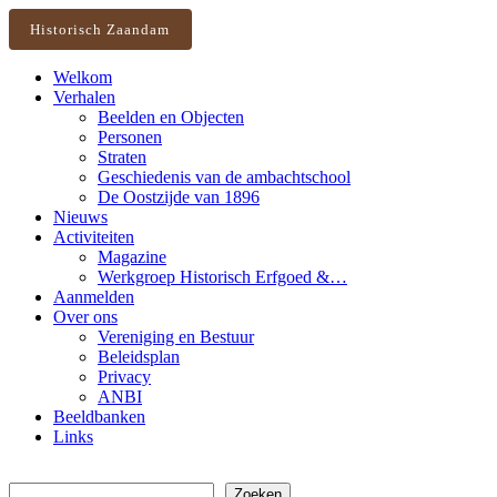
Historisch Zaandam
Welkom
Verhalen
Beelden en Objecten
Personen
Straten
Geschiedenis van de ambachtschool
De Oostzijde van 1896
Nieuws
Activiteiten
Magazine
Werkgroep Historisch Erfgoed &…
Aanmelden
Over ons
Vereniging en Bestuur
Beleidsplan
Privacy
ANBI
Beeldbanken
Links
Zoeken
Zoeken