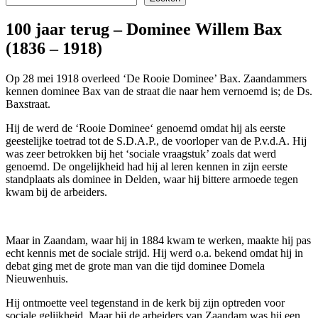
100 jaar terug – Dominee Willem Bax
(1836 – 1918)
Op 28 mei 1918 overleed ‘De Rooie Dominee’ Bax. Zaandammers
kennen dominee Bax van de straat die naar hem vernoemd is; de Ds.
Baxstraat.
Hij de werd de ‘Rooie Dominee‘ genoemd omdat hij als eerste
geestelijke toetrad tot de S.D.A.P., de voorloper van de P.v.d.A. Hij
was zeer betrokken bij het ‘sociale vraagstuk’ zoals dat werd
genoemd. De ongelijkheid had hij al leren kennen in zijn eerste
standplaats als dominee in Delden, waar hij bittere armoede tegen
kwam bij de arbeiders.
Maar in Zaandam, waar hij in 1884 kwam te werken, maakte hij pas
echt kennis met de sociale strijd. Hij werd o.a. bekend omdat hij in
debat ging met de grote man van die tijd dominee Domela
Nieuwenhuis.
Hij ontmoette veel tegenstand in de kerk bij zijn optreden voor
sociale gelijkheid. Maar bij de arbeiders van Zaandam was hij een