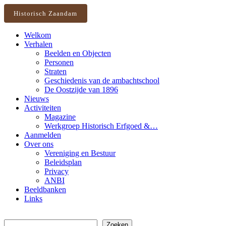
Historisch Zaandam
Welkom
Verhalen
Beelden en Objecten
Personen
Straten
Geschiedenis van de ambachtschool
De Oostzijde van 1896
Nieuws
Activiteiten
Magazine
Werkgroep Historisch Erfgoed &…
Aanmelden
Over ons
Vereniging en Bestuur
Beleidsplan
Privacy
ANBI
Beeldbanken
Links
Zoeken
Zoeken