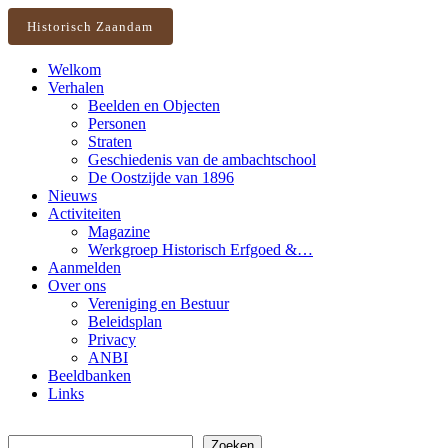
Historisch Zaandam
Welkom
Verhalen
Beelden en Objecten
Personen
Straten
Geschiedenis van de ambachtschool
De Oostzijde van 1896
Nieuws
Activiteiten
Magazine
Werkgroep Historisch Erfgoed &…
Aanmelden
Over ons
Vereniging en Bestuur
Beleidsplan
Privacy
ANBI
Beeldbanken
Links
Zoeken
Zoeken