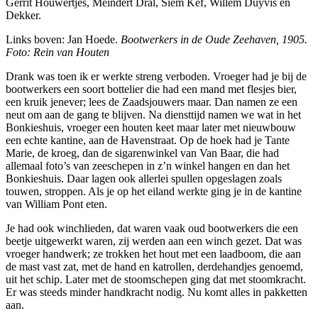
Gerrit Houwertjes, Meindert Dral, Siem Kef, Willem Duyvis en
Dekker.
Links boven: Jan Hoede.
Bootwerkers in de Oude Zeehaven, 1905.
Foto: Rein van Houten
Drank was toen ik er werkte streng verboden. Vroeger had je bij de
bootwerkers een soort bottelier die had een mand met flesjes bier,
een kruik jenever; lees de Zaadsjouwers maar. Dan namen ze een
neut om aan de gang te blijven. Na diensttijd namen we wat in het
Bonkieshuis, vroeger een houten keet maar later met nieuwbouw
een echte kantine, aan de Havenstraat. Op de hoek had je Tante
Marie, de kroeg, dan de sigarenwinkel van Van Baar, die had
allemaal foto’s van zeeschepen in z’n winkel hangen en dan het
Bonkieshuis. Daar lagen ook allerlei spullen opgeslagen zoals
touwen, stroppen. Als je op het eiland werkte ging je in de kantine
van William Pont eten.
Je had ook winchlieden, dat waren vaak oud bootwerkers die een
beetje uitgewerkt waren, zij werden aan een winch gezet. Dat was
vroeger handwerk; ze trokken het hout met een laadboom, die aan
de mast vast zat, met de hand en katrollen, derdehandjes genoemd,
uit het schip. Later met de stoomschepen ging dat met stoomkracht.
Er was steeds minder handkracht nodig. Nu komt alles in pakketten
aan.