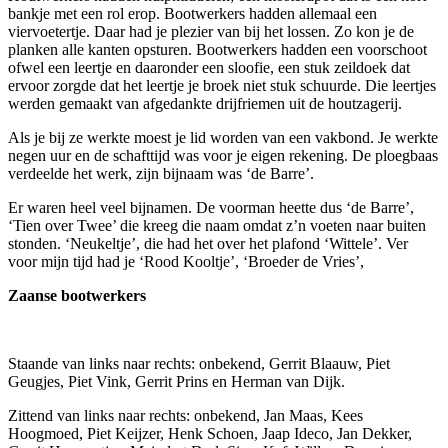
bankje met een rol erop. Bootwerkers hadden allemaal een
viervoetertje. Daar had je plezier van bij het lossen. Zo kon je de
planken alle kanten opsturen. Bootwerkers hadden een voorschoot
ofwel een leertje en daaronder een sloofie, een stuk zeildoek dat
ervoor zorgde dat het leertje je broek niet stuk schuurde. Die leertjes
werden gemaakt van afgedankte drijfriemen uit de houtzagerij.
Als je bij ze werkte moest je lid worden van een vakbond. Je werkte
negen uur en de schafttijd was voor je eigen rekening. De ploegbaas
verdeelde het werk, zijn bijnaam was ‘de Barre’.
Er waren heel veel bijnamen. De voorman heette dus ‘de Barre’,
‘Tien over Twee’ die kreeg die naam omdat z’n voeten naar buiten
stonden. ‘Neukeltje’, die had het over het plafond ‘Wittele’. Ver
voor mijn tijd had je ‘Rood Kooltje’, ‘Broeder de Vries’,
Zaanse bootwerkers
Staande van links naar rechts: onbekend, Gerrit Blaauw, Piet
Geugjes, Piet Vink, Gerrit Prins en Herman van Dijk.
Zittend van links naar rechts: onbekend, Jan Maas, Kees
Hoogmoed, Piet Keijzer, Henk Schoen, Jaap Ideco, Jan Dekker,