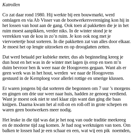
Katrollen
Co zat daar rond 1980. Hij werkte bij een bouwmarkt, werd
ontslagen en via Ab Visser van de bootwerkersvereniging kon hij in
het lossen van hout aan de gang. Ook toen al pakketten die je in het
ruim moest aanpikken, verder niks. In de winter stond je te
verrekken van de kou in zo’n ruim. Je kon ook nog met je
viervoetertje hout sorteren. In die pakketten zat van alles door elkaar.
Je moest het op lengte uitzoeken en op drooglatten zetten.
Dat werd betaald per kubieke meter, dus als beginneling kreeg je
dun hout en het was in de winter met lagen ijs erop en toen m’n
duim bevroor ben ik weer naar de Hoogovens gegaan. Want als er
geen werk was in het hout, werden we naar de Hoogovens
gestuurd in de Kernploeg voor allerlei rottige en smerige klussen.
Er waren jongens bij dat sorteren die begonnen om 7 uur ’s morgens
en gingen om drie uur weer naar huis, hadden ze genoeg verdiend.
Want je moest ook niet te snel klaar zijn want dan ging die baas
knijpen. Daarna kwam het al roll-on en roll-off in grote schepen en
waren geen bootwerkers meer nodig.
Het leuke in die tijd was dat je het nog van oude traditie meekreeg
en de moderne tijd zag komen. Je had nog werktuigen van toen. Om
balken te lossen had je een schaar en een, wat wij een pik noemden,