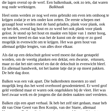
die lagen overal op de werf. Een balkenhaak, ook zo iets, dat waren
nog oude werktuigen.
B
alkhaak
Heel soms werden ze nog wel eens gebruikt om even iets omhoog te
krijgen zodat je er iets onder kon zetten. De eerste schepen met
gezaagd hout werden met de hand geladen, plank voor plank, ook
op het dek, overal lag hout en zo werd het ook plank voor plank
gelost. Je stond op het hout en maakte een hijsie van 1 meter hoog,
een meter breed en dan was het de kunst om de strop er zo goed
mogelijk in evenwicht om te krijgen. Het was geen hout van
allemaal gelijke lengtes, van alles door elkaar.
Als dat op een dekschuit gelost werd moest dat daar gestapeld
worden, om de veertig planken een deklat, een dwarsie, ertussen,
maar zo dat het niet omviel en dat de dekschuit in evenwicht bleef.
En allemaal handwerk, tot het laatste latje dat je op moest pakken.
De hele dag door.
Balken was een vak apart. Die balkenboten moesten zo snel
mogelijk leeg dus het werd overboord gesodemieterd. Er werd grof
geld verdiend maar er waren ook ongelukken bij de vleet. Het was
heel zwaar werk en de jongens die dat deden raakten snel versleten.
Balken zijn een apart verhaal. Ik heb het zelf niet gedaan, maar heb
dit van Ome Geert van Ben Konijn, van der Starre, allemaal