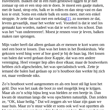
Havenezen. Balken die in een ruim gestouwd liggen til je niet
zomaar op om er een stop om te doen. Je moest een gaatje maken,
met de hand, strop erin, balk er in rollen en dan strop vast en dan
kon ie eruit. Soms een enkele balk en soms meer, met een enkel
stroppie. Je zette dat vast met een nekslag
[1]
, zo noemen ze dat,
levens gevaarlijk, maar het werkte wel. Voordeel is dat ie snel los
gemaakt kan worden, nadeel was dat ie wel eens los schoot. Dan
was het “van ondereeeeee!. Moest je rennen voor je leven, balken
maken rare sprongen.
Mijn vader heeft dat alleen gedaan als er mensen te kort waren om
snel een boot te lossen. Dan was het loten in het Bonkieshuis. Wie
gekozen werd hing weer af hoe goed je bij de baas lag. Het lossen
van balen dat werd gedaan door Kappie, dat was een andere
vereniging. Heel vroeger liep alles door elkaar, maar de houtwerkers
hebben zich afgescheiden, het was specialistisch werk. Zette je
iemand die balen had gedaan op zo’n houtboot dan werkte hij zich
rot, maar verdiende niks.
Zo’n houtboot werd aangenomen en als een boot stil ligt kost het
geld. Dus was het zaak die boot zo snel mogelijk leeg te krijgen.
Maar als zo’n schip bijna leeg was hielden ze een beetje in. Dan
kwam de stuurman langs die wou opschieten natuurlijk. Dan zeiden
ze, “OK, klaar heilig.” Dat wil zeggen als we klaar zijn gaan we
naar huis. Maar zo’n stuur wilde er soms ook wel wat opzetten als