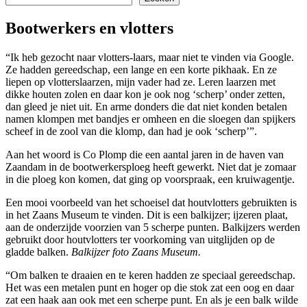
Bootwerkers en vlotters
“Ik heb gezocht naar vlotters-laars, maar niet te vinden via Google.
Ze hadden gereedschap, een lange en een korte pikhaak. En ze
liepen op vlotterslaarzen, mijn vader had ze. Leren laarzen met
dikke houten zolen en daar kon je ook nog ‘scherp’ onder zetten,
dan gleed je niet uit. En arme donders die dat niet konden betalen
namen klompen met bandjes er omheen en die sloegen dan spijkers
scheef in de zool van die klomp, dan had je ook ‘scherp’”.
Aan het woord is Co Plomp die een aantal jaren in de haven van
Zaandam in de bootwerkersploeg heeft gewerkt. Niet dat je zomaar
in die ploeg kon komen, dat ging op voorspraak, een kruiwagentje.
Een mooi voorbeeld van het schoeisel dat houtvlotters gebruikten is
in het Zaans Museum te vinden. Dit is een balkijzer; ijzeren plaat,
aan de onderzijde voorzien van 5 scherpe punten. Balkijzers werden
gebruikt door houtvlotters ter voorkoming van uitglijden op de
gladde balken.
Balkijzer foto Zaans Museum.
“Om balken te draaien en te keren hadden ze speciaal gereedschap.
Het was een metalen punt en hoger op die stok zat een oog en daar
zat een haak aan ook met een scherpe punt. En als je een balk wilde