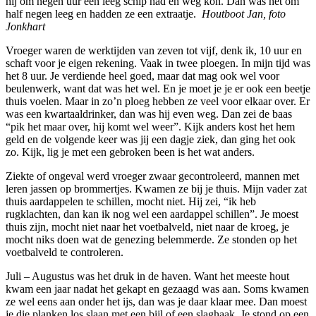
hij om negen uur een leeg schip had en weg kon. Dan was het om
half negen leeg en hadden ze een extraatje.
Houtboot Jan, foto
Jonkhart
Vroeger waren de werktijden van zeven tot vijf, denk ik, 10 uur en
schaft voor je eigen rekening. Vaak in twee ploegen. In mijn tijd was
het 8 uur. Je verdiende heel goed, maar dat mag ook wel voor
beulenwerk, want dat was het wel. En je moet je je er ook een beetje
thuis voelen. Maar in zo’n ploeg hebben ze veel voor elkaar over. Er
was een kwartaaldrinker, dan was hij even weg. Dan zei de baas
“pik het maar over, hij komt wel weer”. Kijk anders kost het hem
geld en de volgende keer was jij een dagje ziek, dan ging het ook
zo. Kijk, lig je met een gebroken been is het wat anders.
Ziekte of ongeval werd vroeger zwaar gecontroleerd, mannen met
leren jassen op brommertjes. Kwamen ze bij je thuis. Mijn vader zat
thuis aardappelen te schillen, mocht niet. Hij zei, “ik heb
rugklachten, dan kan ik nog wel een aardappel schillen”. Je moest
thuis zijn, mocht niet naar het voetbalveld, niet naar de kroeg, je
mocht niks doen wat de genezing belemmerde. Ze stonden op het
voetbalveld te controleren.
Juli – Augustus was het druk in de haven. Want het meeste hout
kwam een jaar nadat het gekapt en gezaagd was aan. Soms kwamen
ze wel eens aan onder het ijs, dan was je daar klaar mee. Dan moest
je die planken los slaan met een bijl of een slaghaak. Je stond op een