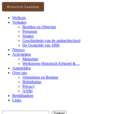
Historisch Zaandam
Welkom
Verhalen
Beelden en Objecten
Personen
Straten
Geschiedenis van de ambachtschool
De Oostzijde van 1896
Nieuws
Activiteiten
Magazine
Werkgroep Historisch Erfgoed &…
Aanmelden
Over ons
Vereniging en Bestuur
Beleidsplan
Privacy
ANBI
Beeldbanken
Links
Zoeken
Zoeken