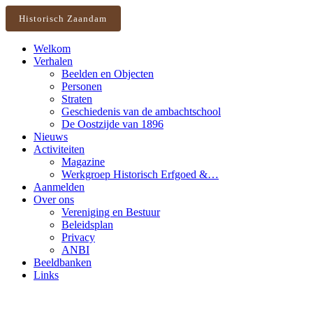
Historisch Zaandam
Welkom
Verhalen
Beelden en Objecten
Personen
Straten
Geschiedenis van de ambachtschool
De Oostzijde van 1896
Nieuws
Activiteiten
Magazine
Werkgroep Historisch Erfgoed &…
Aanmelden
Over ons
Vereniging en Bestuur
Beleidsplan
Privacy
ANBI
Beeldbanken
Links