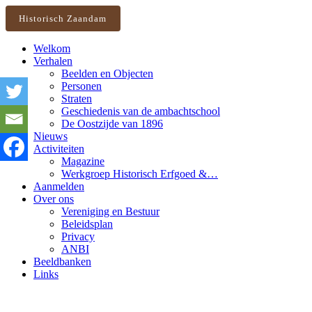
Historisch Zaandam
Welkom
Verhalen
Beelden en Objecten
Personen
Straten
Geschiedenis van de ambachtschool
De Oostzijde van 1896
Nieuws
Activiteiten
Magazine
Werkgroep Historisch Erfgoed &…
Aanmelden
Over ons
Vereniging en Bestuur
Beleidsplan
Privacy
ANBI
Beeldbanken
Links