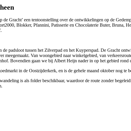
 heen
 de Gracht’ een tentoonstelling over de ontwikkelingen op de Gedempt
ort2000, Blokker, Pfannini, Patisserie en Chocolaterie Buter, Bruna, H
.
e padsloot tussen het Zilverpad en het Kuyperspad. De Gracht ontwik
ver meegemaakt. Van woongebied naar winkelgebied, van verkeersroute 
zenhof. Bovendien gaan we bij Albert Heijn nader in op het gebied rond 
oedmarkt in de Oostzijderkerk, en is de gehele maand oktober nog te b
ndeling is als folder beschikbaar, waardoor de route zonder begeleidi
m.