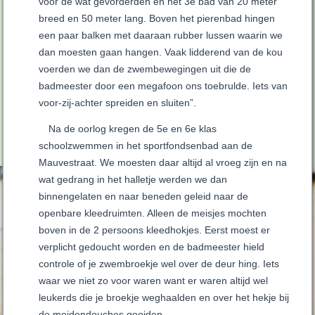
voor de wat gevorderden en het 3e bad van 20 meter
breed en 50 meter lang. Boven het pierenbad hingen
een paar balken met daaraan rubber lussen waarin we
dan moesten gaan hangen. Vaak lidderend van de kou
voerden we dan de zwembewegingen uit die de
badmeester door een megafoon ons toebrulde. Iets van
voor-zij-achter spreiden en sluiten”.
Na de oorlog kregen de 5e en 6e klas
schoolzwemmen in het sportfondsenbad aan de
Mauvestraat. We moesten daar altijd al vroeg zijn en na
wat gedrang in het halletje werden we dan
binnengelaten en naar beneden geleid naar de
openbare kleedruimten. Alleen de meisjes mochten
boven in de 2 persoons kleedhokjes. Eerst moest er
verplicht gedoucht worden en de badmeester hield
controle of je zwembroekje wel over de deur hing. Iets
waar we niet zo voor waren want er waren altijd wel
leukerds die je broekje weghaalden en over het hekje bij
de meidendouches gooiden.