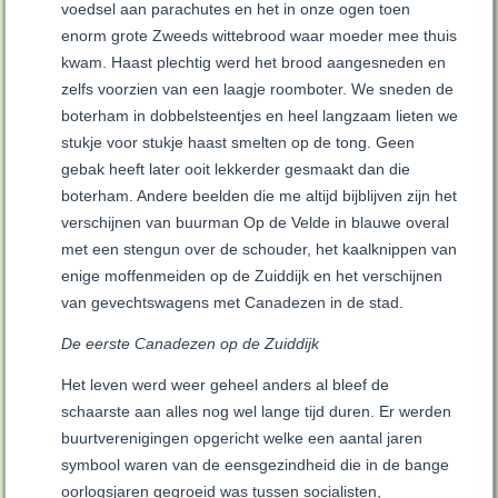
voedsel aan parachutes en het in onze ogen toen
enorm grote Zweeds wittebrood waar moeder mee thuis
kwam. Haast plechtig werd het brood aangesneden en
zelfs voorzien van een laagje roomboter. We sneden de
boterham in dobbelsteentjes en heel langzaam lieten we
stukje voor stukje haast smelten op de tong. Geen
gebak heeft later ooit lekkerder gesmaakt dan die
boterham. Andere beelden die me altijd bijblijven zijn het
verschijnen van buurman Op de Velde in blauwe overal
met een stengun over de schouder, het kaalknippen van
enige moffenmeiden op de Zuiddijk en het verschijnen
van gevechtswagens met Canadezen in de stad.
De eerste Canadezen op de Zuiddijk
Het leven werd weer geheel anders al bleef de
schaarste aan alles nog wel lange tijd duren. Er werden
buurtverenigingen opgericht welke een aantal jaren
symbool waren van de eensgezindheid die in de bange
oorlogsjaren gegroeid was tussen socialisten,