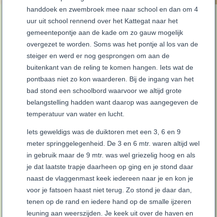
handdoek en zwembroek mee naar school en dan om 4
uur uit school rennend over het Kattegat naar het
gemeentepontje aan de kade om zo gauw mogelijk
overgezet te worden. Soms was het pontje al los van de
steiger en werd er nog gesprongen om aan de
buitenkant van de reling te komen hangen. Iets wat de
pontbaas niet zo kon waarderen. Bij de ingang van het
bad stond een schoolbord waarvoor we altijd grote
belangstelling hadden want daarop was aangegeven de
temperatuur van water en lucht.
Iets geweldigs was de duiktoren met een 3, 6 en 9
meter springgelegenheid. De 3 en 6 mtr. waren altijd wel
in gebruik maar de 9 mtr. was wel griezelig hoog en als
je dat laatste trapje daarheen op ging en je stond daar
naast de vlaggenmast keek iedereen naar je en kon je
voor je fatsoen haast niet terug. Zo stond je daar dan,
tenen op de rand en iedere hand op de smalle ijzeren
leuning aan weerszijden. Je keek uit over de haven en