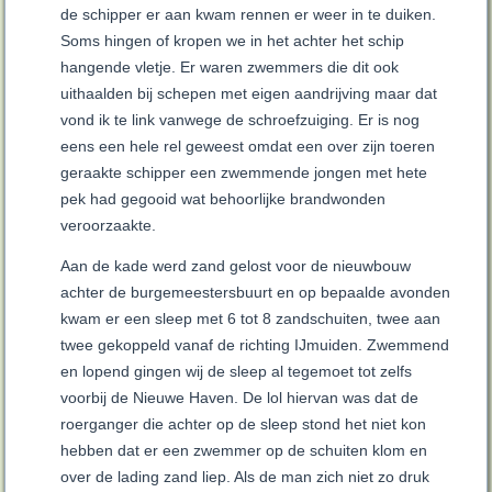
de schipper er aan kwam rennen er weer in te duiken.
Soms hingen of kropen we in het achter het schip
hangende vletje. Er waren zwemmers die dit ook
uithaalden bij schepen met eigen aandrijving maar dat
vond ik te link vanwege de schroefzuiging. Er is nog
eens een hele rel geweest omdat een over zijn toeren
geraakte schipper een zwemmende jongen met hete
pek had gegooid wat behoorlijke brandwonden
veroorzaakte.
Aan de kade werd zand gelost voor de nieuwbouw
achter de burgemeestersbuurt en op bepaalde avonden
kwam er een sleep met 6 tot 8 zandschuiten, twee aan
twee gekoppeld vanaf de richting IJmuiden. Zwemmend
en lopend gingen wij de sleep al tegemoet tot zelfs
voorbij de Nieuwe Haven. De lol hiervan was dat de
roerganger die achter op de sleep stond het niet kon
hebben dat er een zwemmer op de schuiten klom en
over de lading zand liep. Als de man zich niet zo druk