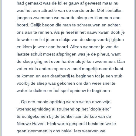
had gemaakt was de lol er gauw af geweest maar nu
was het een attractie van de eerste orde. Met tientallen
jongens zwommen we naar de sleep en klommen aan
boord. Gelijk begon die man te schreeuwen en achter
ons aan te rennen. Als je heel in het nauw kwam dook je
te water en liet je een stukje van de sleep voorbij glijden
en klom je weer aan boord. Alleen wanneer je van de
laatste schuit moest afspringen was je de pineut, want
de sleep ging net even harder als je kon zwemmen. Dan
zat er niets anders op om zo snel mogelijk naar de kant
te komen en een draafpartij te beginnen tot je een stuk
voorbij de sleep was gekomen om dan weer snel te
water te duiken en het spel opnieuw te beginnen.
Op een mooie aprildag waren we op onze vrije
woensdagmiddag al struinend op het “dooie end”
terechtgekomen bij de bunker aan de kop van de
Nieuwe Haven. Flink warm gespeeld besloten we te
gaan zwemmen in ons nakie. Iets waarvan we