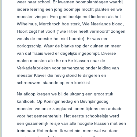
weer naar school. Er kwamen boomplantdagen waarbij
iedere leerling een jong boompje mocht planten en we
moesten zingen. Een geel boekje met liederen als het
Wilhelmus, Merck toch hoe sterk, Wie Neerlands bloed,
Hoort zegt het voort (”wie Hitler heeft vermoord” zongen
we als de meester het niet hoorde), Er was een
oorlogsschip, Waar de blanke top der duinen en meer
van dat fraais werd er dagelijks ingepompt. Diverse
malen moesten alle 5e en 6e klassen naar de
Verkadefabrieken voor samenzang onder leiding van
meester Klaver die hevig stond te dirigeren en
schreeuwen, staande op een koekkist.
Na afloop kregen we bij de uitgang een groot stuk
kantkoek. Op Koninginnedag en Bevrijdingsdag
moesten we onze zangkunst tonen tijdens een aubade
voor het gemeentehuis. Het eerste schoolreisje werd
een gezamenlijk reisje van alle hoogste klassen met een
trein naar Rotterdam. Ik weet niet meer wat we daar