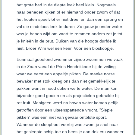
het grote bad in de diepte leek heel klein. Nogmaals
naar beneden kijken of er niemand onder zwom of dat
het houten speelvlot er niet dreef en dan een sprong en
val die eindeloos leek te duren. Zo gauw je onder water
was je benen wijd om vaart te remmen anders zat je tot
je knieën in de prut. Duiken van die hoogte durfde ik
niet. Broer Wim wel een keer. Voor een bioskoopje.
Eenmaal geoefend zwemmer zijnde zwommen we vaak
in de Zaan vanaf de Prins Hendrikkade bij de veiling
waar we eerst een appeltje pikten. De manke norse
bewaker met stok kreeg ons dan niet gemakkelijk te
pakken want in nood doken we te water. De man kon
bijzonder goed gooien en als projectielen gebruikte hij
rot fruit. Menigeen werd na boven water komen gelijk
getroffen door een uiteenspattende vrucht. “Slepie
pikken” was een niet van gevaar ontblote sport.
Wanneer de sleepboot voorbij was zwom je snel naar
het gesleepte schip toe en hees je aan dek cru wanneer