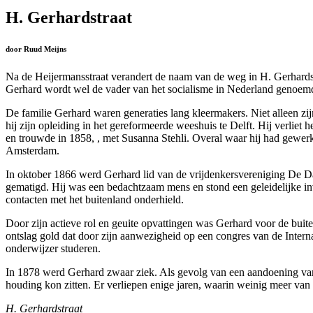
H. Gerhardstraat
door Ruud Meijns
Na de Heijermansstraat verandert de naam van de weg in H. Gerhards
Gerhard wordt wel de vader van het socialisme in Nederland genoemd.
De familie Gerhard waren generaties lang kleermakers. Niet alleen zij
hij zijn opleiding in het gereformeerde weeshuis te Delft. Hij verlie
en trouwde in 1858, , met Susanna Stehli. Overal waar hij had gewerkt
Amsterdam.
In oktober 1866 werd Gerhard lid van de vrijdenkersvereniging De Dag
gematigd. Hij was een bedachtzaam mens en stond een geleidelijke inv
contacten met het buitenland onderhield.
Door zijn actieve rol en geuite opvattingen was Gerhard voor de bu
ontslag gold dat door zijn aanwezigheid op een congres van de Intern
onderwijzer studeren.
In 1878 werd Gerhard zwaar ziek. Als gevolg van een aandoening van h
houding kon zitten. Er verliepen enige jaren, waarin weinig meer va
H. Gerhardstraat