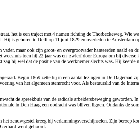
traat, het is een traject met 4 namen richting de Thorbeckeweg. Wie 
 Hij is geboren te Delft op 11 juni 1829 en overleden te Amsterdam op
n vader, maar ook zijn groot- en overgrootvader hanteerden naald en dra
t het weeshuis toen hij 22 jaar was en zwierf door Europa om bij diverse
 zag hij wel dat de positie van de werknemer slechts was. Hij keerde me
eraad. Begin 1869 zette hij in een aantal lezingen in De Dageraad zijn
oering van het algemeen stemrecht voor. Als bestuurslid van de Interna
itenwacht de spreekbuis van de radicale arbeidersbeweging geworden. I
ationale in Den Haag een opdracht was blijven liggen. Ondanks de soms 
et zenuwgestel kreeg hij verlammingsverschijnselen. Zijn beroep kon h
n Gerhard werd gehoord.