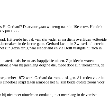
was H. Gerhard? Daarvoor gaan we terug naar de 19e eeuw. Hendrik
 5 juli 1886.
ad. Hij leerde het vak van zijn vader en na diens overlijden voltooide
 kleermakers in de leer te gaan. Gerhard kwam in Zwitserland terecht
t zijn gezin terug naar Nederland en via Delft vestigde hij zich in
 materialistische maatschappijvisie uiteen. Zijn ideeën waren
tionale was hij jarenlang degene die, mede door zijn talenkennis, de
n september 1872 werd Gerhard daarom ontslagen. Als reden voor het
eindeloze strijd tegen armoede liet hij zijn beide oudste zoons voor
ij niet meer uitoefenen omdat hij niet meer lang in de vereiste