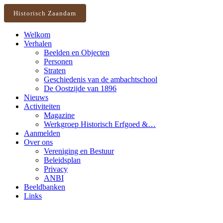
Historisch Zaandam
Welkom
Verhalen
Beelden en Objecten
Personen
Straten
Geschiedenis van de ambachtschool
De Oostzijde van 1896
Nieuws
Activiteiten
Magazine
Werkgroep Historisch Erfgoed &…
Aanmelden
Over ons
Vereniging en Bestuur
Beleidsplan
Privacy
ANBI
Beeldbanken
Links