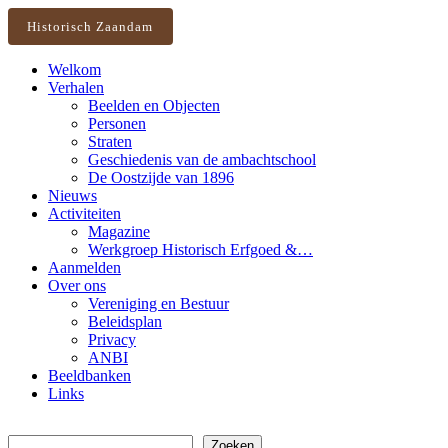
Historisch Zaandam
Welkom
Verhalen
Beelden en Objecten
Personen
Straten
Geschiedenis van de ambachtschool
De Oostzijde van 1896
Nieuws
Activiteiten
Magazine
Werkgroep Historisch Erfgoed &…
Aanmelden
Over ons
Vereniging en Bestuur
Beleidsplan
Privacy
ANBI
Beeldbanken
Links
Zoeken
Zoeken