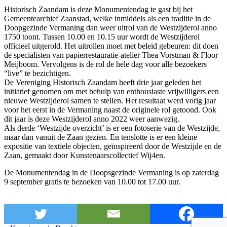
Historisch Zaandam is deze Monumentendag te gast bij het
Gemeentearchief Zaanstad, welke inmiddels als een traditie in de
Doopgezinde Vermaning dan weer uitrol van de Westzijderol anno
1750 toont. Tussen 10.00 en 10.15 uur wordt de Westzijderol
officieel uitgerold. Het uitrollen moet met beleid gebeuren: dit doen
de specialisten van papierrestauratie-atelier Thea Vorstman & Floor
Meijboom. Vervolgens is de rol de hele dag voor alle bezoekers
“live” te bezichtigen.
De Vereniging Historisch Zaandam heeft drie jaar geleden het
initiatief genomen om met behulp van enthousiaste vrijwilligers een
nieuwe Westzijderol samen te stellen. Het resultaat werd vorig jaar
voor het eerst in de Vermaning naast de originele rol getoond. Ook
dit jaar is deze Westzijderol anno 2022 weer aanwezig.
Als derde ‘Westzijde overzicht’ is er een fotoserie van de Westzijde,
maar dan vanuit de Zaan gezien. En tenslotte is er een kleine
expositie van textiele objecten, geïnspireerd door de Westzijde en de
Zaan, gemaakt door Kunstenaarscollectief Wij4en.
De Monumentendag in de Doopsgezinde Vermaning is op zaterdag
9 september gratis te bezoeken van 10.00 tot 17.00 uur.