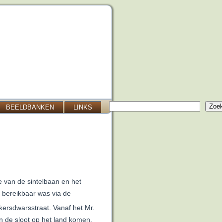
Zoeken
Zoe
BEELDBANKEN
LINKS
 van de sintelbaan en het
e bereikbaar was via de
rsdwarsstraat. Vanaf het Mr.
n de sloot op het land komen.