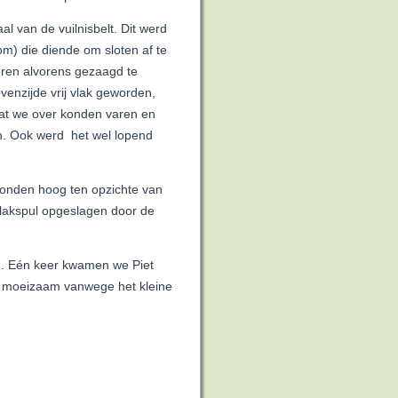
l van de vuilnisbelt. Dit werd
) die diende om sloten af te
eren alvorens gezaagd te
enzijde vrij vlak geworden,
dat we over konden varen en
n. Ook werd het wel lopend
onden hoog ten opzichte van
ilakspul opgeslagen door de
n. Eén keer kwamen we Piet
el moeizaam vanwege het kleine