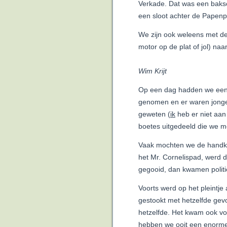
Verkade. Dat was een baksch
een sloot achter de Papenp
We zijn ook weleens met d
motor op de plat of jol
Wim Krijt
Op een dag hadden we een vr
genomen en er waren jongen
geweten (
ik
heb er niet aan
boetes uitgedeeld die we m
Vaak mochten we de handkar
het Mr. Cornelispad, werd 
gegooid, dan kwamen politi
Voorts werd op het pleintje
gestookt met hetzelfde gev
hetzelfde. Het kwam ook voo
hebben we ooit een enorme