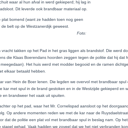
uit waar al hun afval in werd gekieperd; hij lag in
adsloot. Dit leverde ook brandbaar materiaal op.
e plat bomend (want ze hadden toen nog geen
) naar de belt op de Westzanerdijk geweest.
Foto:
acht takken op het Pad in het gras liggen als brandstof. Die werd door
s die Klaas Boerendans hoorden zeggen tegen de politie dat hij dat h
 meegedaan). Het huis werd met modder begooid en de ramen dichtgepl
et elkaar betaald hebben.
 van Hein de Boer lenen. Die legden we overvol met brandbaar spul e
de kar met spul in de brand gestoken en in de Westzijde gekieperd en 
e en brandweer het vaak uit spuiten.
 achter op het pad, waar het Mr. Cornelispad aansloot op het doorgaan
olg. Op andere momenten reden we met de kar naar de Ruysdaelstraat,
r dat de politie een plat vol met brandbaar spul in beslag nam. Op he
 stapel gehad. Vaak hadden we zoveel dat we het niet verbranden ko