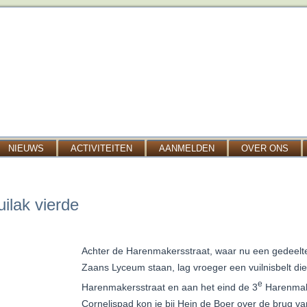
NIEUWS
ACTIVITEITEN
AANMELDEN
OVER ONS
ilak vierde
Achter de Harenmakersstraat, waar nu een gedeelte
Zaans Lyceum staan, lag vroeger een vuilnisbelt di
e
Harenmakersstraat en aan het eind de 3
Harenmake
Cornelispad kon je bij Hein de Boer over de brug va