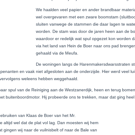
We haalden veel papier en ander brandbaar materiaa
wel overgevaren met een zware boomstam (sluitboom
sluiten vanwege de stammen die daar lagen te wat
worden. De stam was door de jaren heen aan de bov
waardoor er redelijk wat spul opgezet kon worden 
via het land van Hein de Boer naar ons pad brenge
gehaald via de Meufa.
De woningen langs de Harenmakersdwarsstraten st
penanten en vaak niet afgesloten aan de onderzijde. Hier werd veel lu
 vervolgens weleens hebben weggehaald.
aar spul van de Reiniging aan de Westzanerdijk, heen en terug bome
met buitenboordmotor. Hij probeerde ons te trekken, maar dat ging he
ebruiken van Klaas de Boer van het Mr.
e altijd wel dat de plat vol lag. Dan moesten wij hem
t gingen wij naar de vuilnisbelt of naar de Bale van