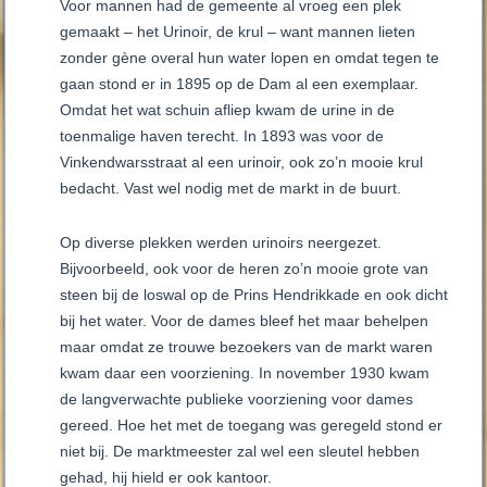
Voor mannen had de gemeente al vroeg een plek
gemaakt – het Urinoir, de krul – want mannen lieten
zonder gène overal hun water lopen en omdat tegen te
gaan stond er in 1895 op de Dam al een exemplaar.
Omdat het wat schuin afliep kwam de urine in de
toenmalige haven terecht. In 1893 was voor de
Vinkendwarsstraat al een urinoir, ook zo’n mooie krul
bedacht. Vast wel nodig met de markt in de buurt.
Op diverse plekken werden urinoirs neergezet.
Bijvoorbeeld, ook voor de heren zo’n mooie grote van
steen bij de loswal op de Prins Hendrikkade en ook dicht
bij het water. Voor de dames bleef het maar behelpen
maar omdat ze trouwe bezoekers van de markt waren
kwam daar een voorziening. In november 1930 kwam
de langverwachte publieke voorziening voor dames
gereed. Hoe het met de toegang was geregeld stond er
niet bij. De marktmeester zal wel een sleutel hebben
gehad, hij hield er ook kantoor.