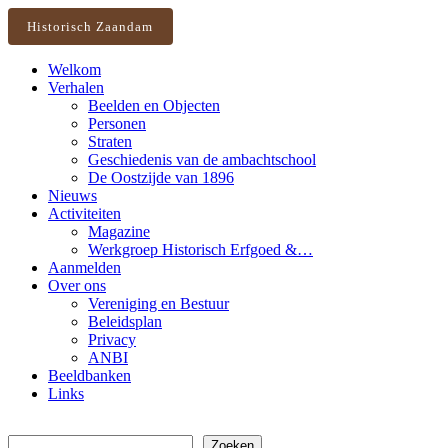
Historisch Zaandam
Welkom
Verhalen
Beelden en Objecten
Personen
Straten
Geschiedenis van de ambachtschool
De Oostzijde van 1896
Nieuws
Activiteiten
Magazine
Werkgroep Historisch Erfgoed &…
Aanmelden
Over ons
Vereniging en Bestuur
Beleidsplan
Privacy
ANBI
Beeldbanken
Links
Zoeken
Zoeken