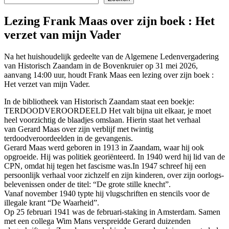
Lezing Frank Maas over zijn boek : Het
verzet van mijn Vader
Na het huishoudelijk gedeelte van de Algemene Ledenvergadering
van Historisch Zaandam in de Bovenkruier op 31 mei 2026,
aanvang 14:00 uur, houdt Frank Maas een lezing over zijn boek :
Het verzet van mijn Vader.
In de bibliotheek van Historisch Zaandam staat een boekje:
TERDOODVEROORDEELD Het valt bijna uit elkaar, je moet
heel voorzichtig de blaadjes omslaan. Hierin staat het verhaal
van Gerard Maas over zijn verblijf met twintig
terdoodveroordeelden in de gevangenis.
Gerard Maas werd geboren in 1913 in Zaandam, waar hij ook
opgroeide. Hij was politiek georiënteerd. In 1940 werd hij lid van de
CPN, omdat hij tegen het fascisme was.In 1947 schreef hij een
persoonlijk verhaal voor zichzelf en zijn kinderen, over zijn oorlogs-
belevenissen onder de titel: “De grote stille knecht”.
Vanaf november 1940 typte hij vlugschriften en stencils voor de
illegale krant “De Waarheid”.
Op 25 februari 1941 was de februari-staking in Amsterdam. Samen
met een collega Wim Mans verspreidde Gerard duizenden