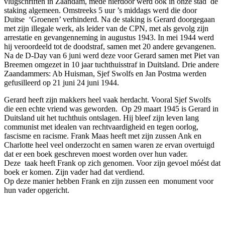
vlugschriften in Zaandam, mede hierdoor werd ook in onze stad de
staking algemeen. Omstreeks 5 uur ’s middags werd die door
Duitse ‘Groenen’ verhinderd. Na de staking is Gerard doorgegaan
met zijn illegale werk, als leider van de CPN, met als gevolg zijn
arrestatie en gevangenneming in augustus 1943. In mei 1944 werd
hij veroordeeld tot de doodstraf, samen met 20 andere gevangenen.
Na de D-Day van 6 juni werd deze voor Gerard samen met Piet van
Breemen omgezet in 10 jaar tuchthuisstraf in Duitsland. Drie andere
Zaandammers: Ab Huisman, Sjef Swolfs en Jan Postma werden
gefusilleerd op 21 juni 24 juni 1944.
Gerard heeft zijn makkers heel vaak herdacht. Vooral Sjef Swolfs
die een echte vriend was geworden. Op 29 maart 1945 is Gerard in
Duitsland uit het tuchthuis ontslagen. Hij bleef zijn leven lang
communist met idealen van rechtvaardigheid en tegen oorlog,
fascisme en racisme. Frank Maas heeft met zijn zussen Ank en
Charlotte heel veel onderzocht en samen waren ze ervan overtuigd
dat er een boek geschreven moest worden over hun vader.
Deze taak heeft Frank op zich genomen. Voor zijn gevoel móést dat
boek er komen. Zijn vader had dat verdiend.
Op deze manier hebben Frank en zijn zussen een monument voor
hun vader opgericht.