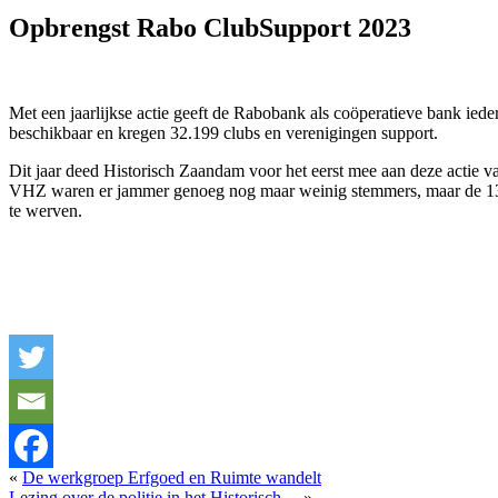
Opbrengst Rabo ClubSupport 2023
Met een jaarlijkse actie geeft de Rabobank als coöperatieve bank iede
beschikbaar en kregen 32.199 clubs en verenigingen support.
Dit jaar deed Historisch Zaandam voor het eerst mee aan deze actie 
VHZ waren er jammer genoeg nog maar weinig stemmers, maar de 13 
te werven.
«
De werkgroep Erfgoed en Ruimte wandelt
Lezing over de politie in het Historisch…
»