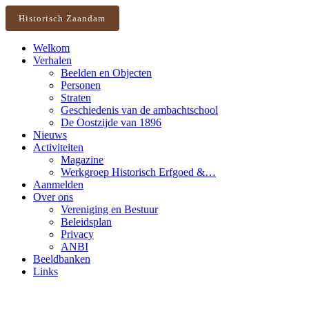
Historisch Zaandam
Welkom
Verhalen
Beelden en Objecten
Personen
Straten
Geschiedenis van de ambachtschool
De Oostzijde van 1896
Nieuws
Activiteiten
Magazine
Werkgroep Historisch Erfgoed &…
Aanmelden
Over ons
Vereniging en Bestuur
Beleidsplan
Privacy
ANBI
Beeldbanken
Links