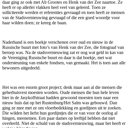
daar ging ze ook met Ab Grootes en Henk van der Zee naartoe. Ze
heeft er op allerlei vlakken heel veel van geleerd. Toen ze
solliciteerde werden er referenties gevraagd en toen heeft ze mensen
van de Stadsvernieuwing gevraagd of die een goed woordje voor
haar wilden doen; ze kreeg de baan.
Naderhand is een boekje verschenen over oud en nieuw in de
Russische buurt met foto’s van Henk van der Zee, die fotograaf van
beroep was. Na de stadsvernieuwing zat er nog wat geld in kas van
de Vereniging Russische buurt en daar is dat boekje, met wat
ondersteuning van enkele fondsen, van gemaakt. Het is toen aan alle
bewoners uitgedeeld.
Het was een enorm groot project; denk maar aan al die mensen die
geherhuisvest moesten worden. Oude mensen die hun hele leven
hier in de Jasykoffstraat hadden gewoond moesten toen naar een
nieuw huis dat op het Rustenburg/Het Salm was gebouwd. Dan
ging ze mee met ze om vloerbedekking en gordijnen uit te zoeken.
Die wilden het liefst hun gordijntjes die er van voor de oorlog al
hingen, meenemen. Een paar dames op leeftijd hebben dat niet
overleefd. Niet de schuld van de stadsvernieuwing, maar het heeft er