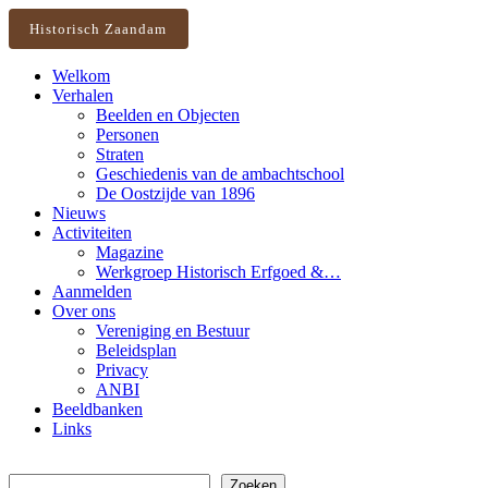
Historisch Zaandam
Welkom
Verhalen
Beelden en Objecten
Personen
Straten
Geschiedenis van de ambachtschool
De Oostzijde van 1896
Nieuws
Activiteiten
Magazine
Werkgroep Historisch Erfgoed &…
Aanmelden
Over ons
Vereniging en Bestuur
Beleidsplan
Privacy
ANBI
Beeldbanken
Links
Zoeken
Zoeken