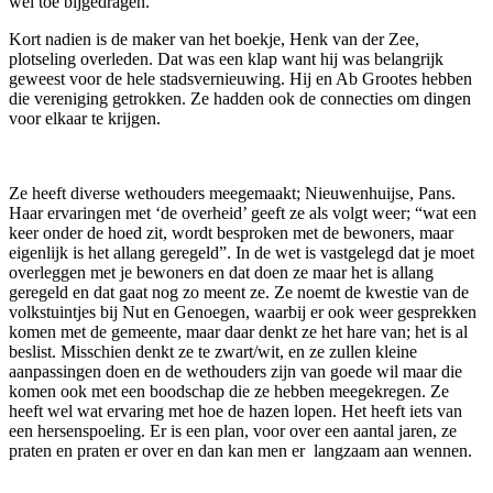
wel toe bijgedragen.
Kort nadien is de maker van het boekje, Henk van der Zee,
plotseling overleden. Dat was een klap want hij was belangrijk
geweest voor de hele stadsvernieuwing. Hij en Ab Grootes hebben
die vereniging getrokken. Ze hadden ook de connecties om dingen
voor elkaar te krijgen.
Ze heeft diverse wethouders meegemaakt; Nieuwenhuijse, Pans.
Haar ervaringen met ‘de overheid’ geeft ze als volgt weer; “wat een
keer onder de hoed zit, wordt besproken met de bewoners, maar
eigenlijk is het allang geregeld”. In de wet is vastgelegd dat je moet
overleggen met je bewoners en dat doen ze maar het is allang
geregeld en dat gaat nog zo meent ze. Ze noemt de kwestie van de
volkstuintjes bij Nut en Genoegen, waarbij er ook weer gesprekken
komen met de gemeente, maar daar denkt ze het hare van; het is al
beslist. Misschien denkt ze te zwart/wit, en ze zullen kleine
aanpassingen doen en de wethouders zijn van goede wil maar die
komen ook met een boodschap die ze hebben meegekregen. Ze
heeft wel wat ervaring met hoe de hazen lopen. Het heeft iets van
een hersenspoeling. Er is een plan, voor over een aantal jaren, ze
praten en praten er over en dan kan men er langzaam aan wennen.