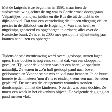
Met de knipsels is ze begonnen in 1980, maar toen de
stadsvernieuwing achter de rug was is Corrie ermee doorgegaan.
Valpartijtjes, brandjes, jubilea en die Rus die uit de lucht in de
dijksloot viel. Dat was een verstekeling die uit een vliegtuig viel en
precies in de dijksloot van de Hogendijk. Van alles heeft ze
uitgeknipt, gedateerd en opgeborgen in ordners; alles over de
Russische buurt. Ze is er in 2005 mee gestopt na vijfentwintig jaar
kranten napluizen en opbergen.
Tijdens de stadsvernieuwing werd overal gesloopt, straten lagen
open. Haar dochter is nog eens van het dak van een slooppand
gevallen. Tja, voor de kinderen was het een heerlijke speeltuin
natuurlijk. Ze waren in zo’n half gesloopt pand naar boven
geklommen en Yvonne stapte mis en viel naar beneden. In de buurt
hoorde je dan meteen ‘nou d’r is er eindelijk eens een naar beneden
gepleurd’. De mensen die er tegenover woonden stonden
doodsangsten uit met die kinderen. Nou dat was onze dochter. Ze
moest een week in het ziekenhuis blijven. De volgende dag ging dat
pand meteen vlak.