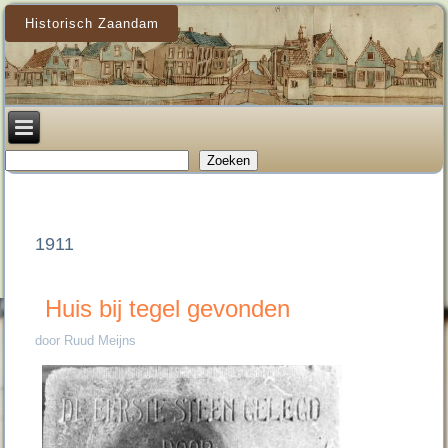
Historisch Zaandam
Zoeken
Zoeken
1911
Huis bij tegel gevonden
door Ruud Meijns