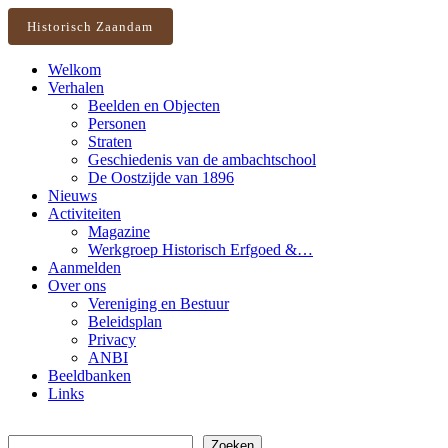
Historisch Zaandam
Welkom
Verhalen
Beelden en Objecten
Personen
Straten
Geschiedenis van de ambachtschool
De Oostzijde van 1896
Nieuws
Activiteiten
Magazine
Werkgroep Historisch Erfgoed &…
Aanmelden
Over ons
Vereniging en Bestuur
Beleidsplan
Privacy
ANBI
Beeldbanken
Links
Zoeken
Zoeken