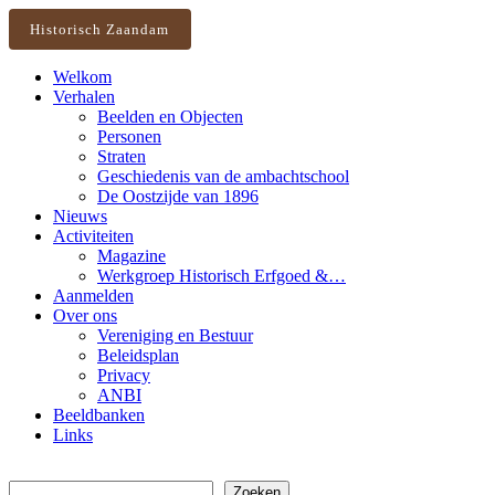
Historisch Zaandam
Welkom
Verhalen
Beelden en Objecten
Personen
Straten
Geschiedenis van de ambachtschool
De Oostzijde van 1896
Nieuws
Activiteiten
Magazine
Werkgroep Historisch Erfgoed &…
Aanmelden
Over ons
Vereniging en Bestuur
Beleidsplan
Privacy
ANBI
Beeldbanken
Links
Zoeken
Zoeken