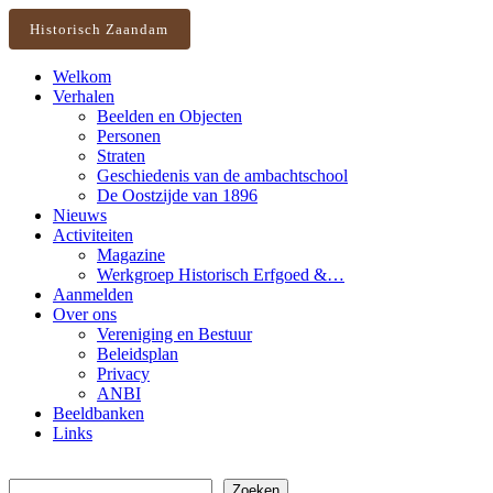
Historisch Zaandam
Welkom
Verhalen
Beelden en Objecten
Personen
Straten
Geschiedenis van de ambachtschool
De Oostzijde van 1896
Nieuws
Activiteiten
Magazine
Werkgroep Historisch Erfgoed &…
Aanmelden
Over ons
Vereniging en Bestuur
Beleidsplan
Privacy
ANBI
Beeldbanken
Links
Zoeken
Zoeken