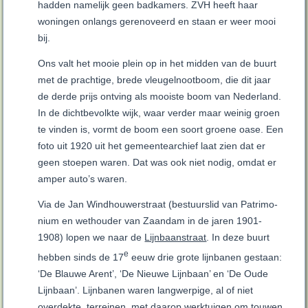
hadden namelijk geen badkamers. ZVH heeft haar
woningen onlangs gerenoveerd en staan er weer mooi
bij.
Ons valt het mooie plein op in het midden van de buurt
met de prachtige, brede vleugelnootboom, die dit jaar
de derde prijs ontving als mooiste boom van Nederland.
In de dichtbevolkte wijk, waar verder maar weinig groen
te vinden is, vormt de boom een soort groene oase. Een
foto uit 1920 uit het gemeentearchief laat zien dat er
geen stoepen waren. Dat was ook niet nodig, omdat er
amper auto’s waren.
Via de Jan Windhouwerstraat (bestu­urslid van Pat­ri­mo­
nium en wethouder van Zaan­dam in de jaren 1901-
1908) lopen we naar de
Lijnbaanstraat
. In deze buurt
e
hebben sinds de 17
eeuw drie grote lijnbanen gestaan:
‘De Blauwe Arent’, ‘De Nieuwe Lijnbaan’ en ‘De Oude
Lijnbaan’. Lijnbanen waren langwerpige, al of niet
overdekte, terreinen, met daarop werktuigen om touwen