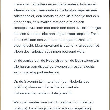
Fransepad, arbeiders en middenstanders, families en
alleenstaanden, een oude kachelhoutjeszager en een
zakkennaaier, een notaris en een klein boertje met een
groot gezin, een invalide met één arm en een
scheepsbevrachter met maar één been. De elite en rijke
mensen woonden niet aan dit pad maar langs de Zaan
of ook wel aan een van de betere paden, zoals de
Bloemgracht. Maar opvallend is dat het Fransepad niet
alleen door arbeidersgezinnen bewoond werd.
Bij de aanleg van de Peperstraat en de Beatrixbrug zijn
alle huizen aan dit pad verdwenen en rest er slechts
een ongezellig parkeerterrein.
Op de Savornin Lohmanstraat (een Nederlandse
politicus) staan aan de rechterkant enkele
historiserende panden uit de jaren 90.
We lopen verder naar de
P.L.Takbuurt
(journalist en
politicus). Eerst langs de oude school die gelukkig