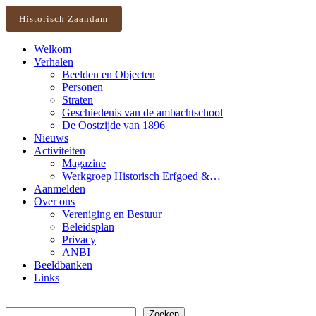
Historisch Zaandam
Welkom
Verhalen
Beelden en Objecten
Personen
Straten
Geschiedenis van de ambachtschool
De Oostzijde van 1896
Nieuws
Activiteiten
Magazine
Werkgroep Historisch Erfgoed &…
Aanmelden
Over ons
Vereniging en Bestuur
Beleidsplan
Privacy
ANBI
Beeldbanken
Links
Zoeken
Zoeken