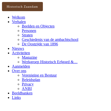
Historisch Zaandam
Welkom
Verhalen
Beelden en Objecten
Personen
Straten
Geschiedenis van de ambachtschool
De Oostzijde van 1896
Nieuws
Activiteiten
Magazine
Werkgroep Historisch Erfgoed &…
Aanmelden
Over ons
Vereniging en Bestuur
Beleidsplan
Privacy
ANBI
Beeldbanken
Links