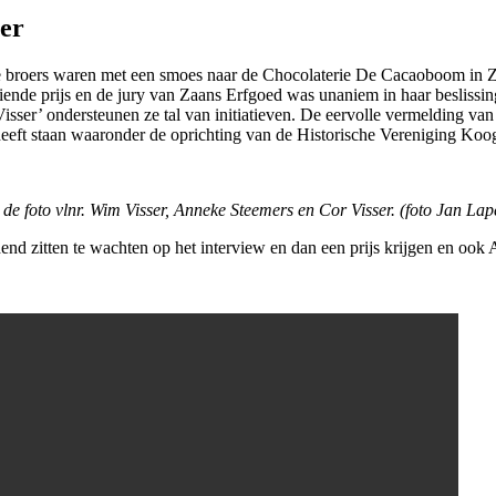
er
 broers waren met een smoes naar de Chocolaterie De Cacaoboom in Zaa
de prijs en de jury van Zaans Erfgoed was unaniem in haar beslissing.
isser’ ondersteunen ze tal van initiatieven. De eervolle vermelding v
heeft staan waaronder de oprichting van de Historische Vereniging Koo
de foto vlnr. Wim Visser, Anneke Steemers en Cor Visser. (foto Jan Lap
nd zitten te wachten op het interview en dan een prijs krijgen en ook A