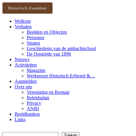
Historisch Zaandam
Welkom
Verhalen
Beelden en Objecten
Personen
Straten
Geschiedenis van de ambachtschool
De Oostzijde van 1896
Nieuws
Activiteiten
Magazine
Werkgroep Historisch Erfgoed &…
Aanmelden
Over ons
Vereniging en Bestuur
Beleidsplan
Privacy
ANBI
Beeldbanken
Links
Zoeken
Zoeken