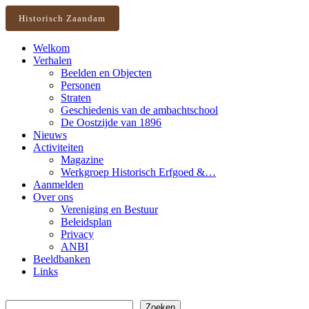
Historisch Zaandam
Welkom
Verhalen
Beelden en Objecten
Personen
Straten
Geschiedenis van de ambachtschool
De Oostzijde van 1896
Nieuws
Activiteiten
Magazine
Werkgroep Historisch Erfgoed &…
Aanmelden
Over ons
Vereniging en Bestuur
Beleidsplan
Privacy
ANBI
Beeldbanken
Links
Zoeken
Zoeken