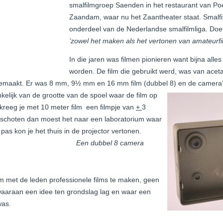
smalfilmgroep Saenden in het restaurant van Poe
Zaandam, waar nu het Zaantheater staat. Smal
onderdeel van de Nederlandse smalfilmliga. Doel
’zowel het maken als het vertonen van amateurf
In die jaren was filmen pionieren want bijna all
worden. De film die gebruikt werd, was van acet
emaakt. Er was 8 mm, 9½ mm en 16 mm film (dubbel 8) en de camera
kelijk van de grootte van de spoel waar de film op
 kreeg je met 10 meter film een filmpje van
+
3
eschoten dan moest het naar een laboratorium waar
n pas kon je het thuis in de projector vertonen.
Een dubbel 8 camera
m met de leden professionele films te maken, geen
 waaraan een idee ten grondslag lag en waar een
was.