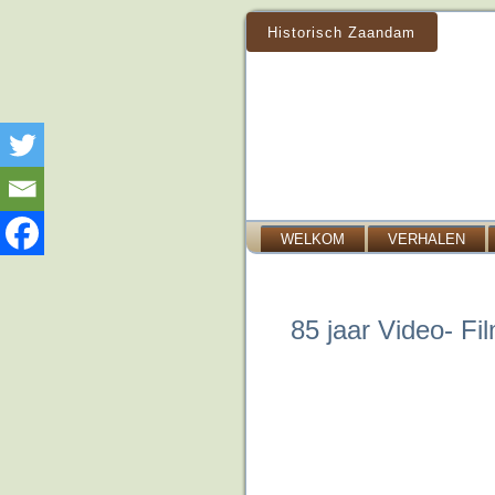
Historisch Zaandam
WELKOM
VERHALEN
85 jaar Video- F