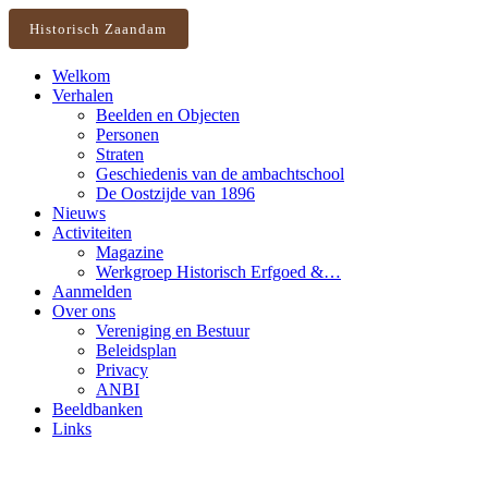
Historisch Zaandam
Welkom
Verhalen
Beelden en Objecten
Personen
Straten
Geschiedenis van de ambachtschool
De Oostzijde van 1896
Nieuws
Activiteiten
Magazine
Werkgroep Historisch Erfgoed &…
Aanmelden
Over ons
Vereniging en Bestuur
Beleidsplan
Privacy
ANBI
Beeldbanken
Links