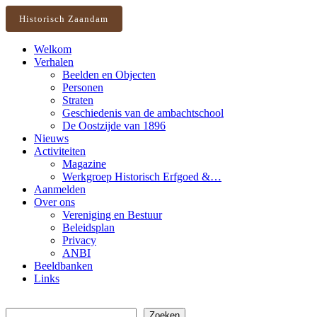
Historisch Zaandam
Welkom
Verhalen
Beelden en Objecten
Personen
Straten
Geschiedenis van de ambachtschool
De Oostzijde van 1896
Nieuws
Activiteiten
Magazine
Werkgroep Historisch Erfgoed &…
Aanmelden
Over ons
Vereniging en Bestuur
Beleidsplan
Privacy
ANBI
Beeldbanken
Links
Zoeken
Zoeken