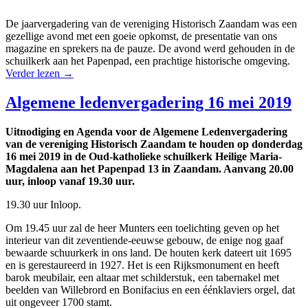
De jaarvergadering van de vereniging Historisch Zaandam was een
gezellige avond met een goeie opkomst, de presentatie van ons
magazine en sprekers na de pauze. De avond werd gehouden in de
schuilkerk aan het Papenpad, een prachtige historische omgeving.
Verder lezen
→
Algemene ledenvergadering 16 mei 2019
Uitnodiging en Agenda voor de Algemene Ledenvergadering
van de vereniging Historisch Zaandam te houden op donderdag
16 mei 2019 in de Oud-katholieke schuilkerk Heilige Maria-
Magdalena aan het Papenpad 13 in Zaandam. Aanvang 20.00
uur, inloop vanaf 19.30 uur.
19.30 uur Inloop.
Om 19.45 uur zal de heer Munters een toelichting geven op het
interieur van dit zeventiende-eeuwse gebouw, de enige nog gaaf
bewaarde schuurkerk in ons land. De houten kerk dateert uit 1695
en is gerestaureerd in 1927. Het is een Rijksmonument en heeft
barok meubilair, een altaar met schilderstuk, een tabernakel met
beelden van Willebrord en Bonifacius en een éénklaviers orgel, dat
uit ongeveer 1700 stamt.