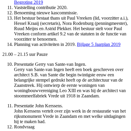
Begroting 2019
Vaststelling contributie 2020.
Benoeming nieuwe kascommissie.
Het bestuur bestaat thans uit Paul Vreeken (lid, voorzitter a.i.),
Hessel Kraaij (secretaris), Nora Rodenburg (penningmeester),
Ruud Meijns en Astrid Plekker. Het bestuur stelt voor Paul
Vreeken conform artikel 9.2 van de statuten in de functie van
voorzitter te benoemen.
Planning van activiteiten in 2019.
Bijlage 5 Jaarplan 2019
21.00 – 21.15 uur Pauze
Presentatie Gerry van Sante-van Ingen.
Gerry van Sante-van Ingen heeft een boek geschreven over
architect S.B. van Sante die begin twintigste eeuw een
belangrijke stempel gedrukt heeft op de architectuur van de
Zaanstreek. Hij ontwierp de eerste woningen van
woningbouwvereniging Leo XIII en was hij de architect van
stoommeelfabriek Vrede uit 1918 in Zaandam.
Presentatie John Kerssens.
John Kerssens vertelt over zijn werk in de restauratie van het
rijksmonument Vrede in Zaandam en met welke uitdagingen
hij te maken had.
Rondvraag