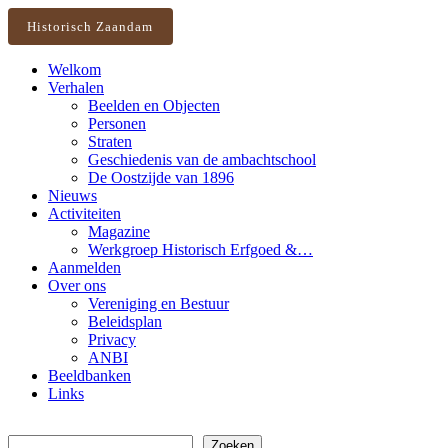
Historisch Zaandam
Welkom
Verhalen
Beelden en Objecten
Personen
Straten
Geschiedenis van de ambachtschool
De Oostzijde van 1896
Nieuws
Activiteiten
Magazine
Werkgroep Historisch Erfgoed &…
Aanmelden
Over ons
Vereniging en Bestuur
Beleidsplan
Privacy
ANBI
Beeldbanken
Links
Zoeken
Zoeken