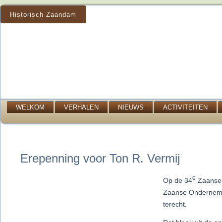
Historisch Zaandam
WELKOM
VERHALEN
NIEUWS
ACTIVITEITEN
Erepenning voor Ton R. Vermij
e
Op de 34
Zaanse 
Zaanse Ondernemer
terecht.