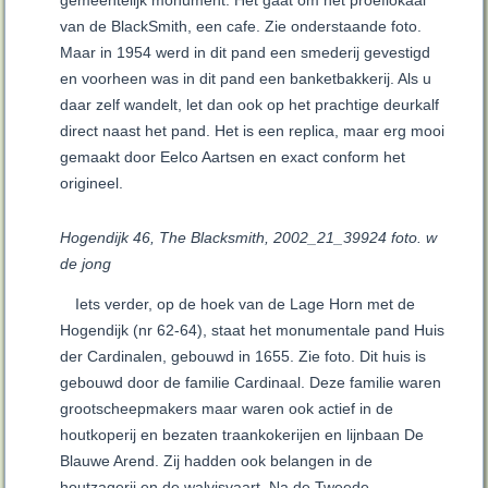
gemeentelijk monument. Het gaat om het proeflokaal
van de BlackSmith, een cafe. Zie onderstaande foto.
Maar in 1954 werd in dit pand een smederij gevestigd
en voorheen was in dit pand een banketbakkerij. Als u
daar zelf wandelt, let dan ook op het prachtige deurkalf
direct naast het pand. Het is een replica, maar erg mooi
gemaakt door Eelco Aartsen en exact conform het
origineel.
Hogendijk 46, The Blacksmith, 2002_21_39924 foto. w
de jong
Iets verder, op de hoek van de Lage Horn met de
Hogendijk (nr 62-64), staat het monumentale pand Huis
der Cardinalen, gebouwd in 1655. Zie foto. Dit huis is
gebouwd door de familie Cardinaal. Deze familie waren
grootscheepmakers maar waren ook actief in de
houtkoperij en bezaten traankokerijen en lijnbaan De
Blauwe Arend. Zij hadden ook belangen in de
houtzagerij en de walvisvaart. Na de Tweede