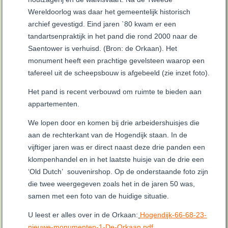
Wereldoorlog was daar het gemeentelijk historisch
archief gevestigd. Eind jaren `80 kwam er een
tandartsenpraktijk in het pand die rond 2000 naar de
Saentower is verhuisd. (Bron: de Orkaan). Het
monument heeft een prachtige gevelsteen waarop een
tafereel uit de scheepsbouw is afgebeeld (zie inzet foto).
Het pand is recent verbouwd om ruimte te bieden aan
appartementen.
We lopen door en komen bij drie arbeidershuisjes die
aan de rechterkant van de Hogendijk staan. In de
vijftiger jaren was er direct naast deze drie panden een
klompenhandel en in het laatste huisje van de drie een
‘Old Dutch’ souvenirshop. Op de onderstaande foto zijn
die twee weergegeven zoals het in de jaren 50 was,
samen met een foto van de huidige situatie.
U leest er alles over in de Orkaan:
Hogendijk-66-68-23-
nieuwe-monumenten-1-De-Orkaan.pdf