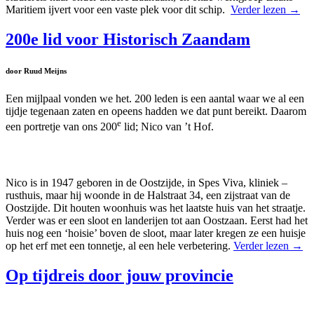
Maritiem ijvert voor een vaste plek voor dit schip.
Verder lezen
→
200e lid voor Historisch Zaandam
door Ruud Meijns
Een mijlpaal vonden we het. 200 leden is een aantal waar we al een
tijdje tegenaan zaten en opeens hadden we dat punt bereikt. Daarom
e
een portretje van ons 200
lid; Nico van ’t Hof.
Nico is in 1947 geboren in de Oostzijde, in Spes Viva, kliniek –
rusthuis, maar hij woonde in de Halstraat 34, een zijstraat van de
Oostzijde. Dit houten woonhuis was het laatste huis van het straatje.
Verder was er een sloot en landerijen tot aan Oostzaan. Eerst had het
huis nog een ‘hoisie’ boven de sloot, maar later kregen ze een huisje
op het erf met een tonnetje, al een hele verbetering.
Verder lezen
→
Op tijdreis door jouw provincie