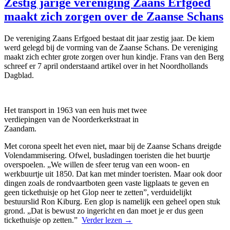
Zestig jarige vereniging Zaans Erfgoed
maakt zich zorgen over de Zaanse Schans
De vereniging Zaans Erfgoed bestaat dit jaar zestig jaar. De kiem
werd gelegd bij de vorming van de Zaanse Schans. De vereniging
maakt zich echter grote zorgen over hun kindje. Frans van den Berg
schreef er 7 april onderstaand artikel over in het Noordhollands
Dagblad.
Het transport in 1963 van een huis met twee
verdiepingen van de Noorderkerkstraat in
Zaandam.
Met corona speelt het even niet, maar bij de Zaanse Schans dreigde
Volendammisering. Ofwel, busladingen toeristen die het buurtje
overspoelen. „We willen de sfeer terug van een woon- en
werkbuurtje uit 1850. Dat kan met minder toeristen. Maar ook door
dingen zoals de rondvaartboten geen vaste ligplaats te geven en
geen tickethuisje op het Glop neer te zetten”, verduidelijkt
bestuurslid Ron Kiburg. Een glop is namelijk een geheel open stuk
grond. „Dat is bewust zo ingericht en dan moet je er dus geen
tickethuisje op zetten.”
Verder lezen
→