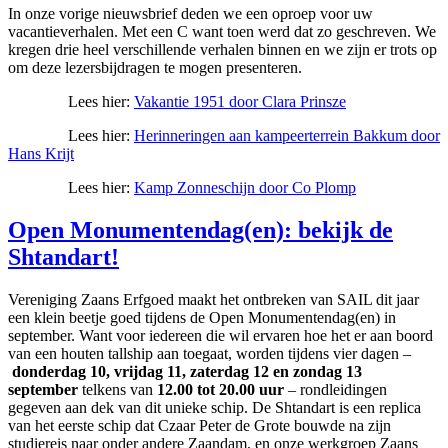
In onze vorige nieuwsbrief deden we een oproep voor uw
vacantieverhalen. Met een C want toen werd dat zo geschreven. We
kregen drie heel verschillende verhalen binnen en we zijn er trots op
om deze lezersbijdragen te mogen presenteren.
Lees hier:
Vakantie 1951 door Clara Prinsze
Lees hier:
Herinneringen aan kampeerterrein Bakkum door
Hans Krijt
Lees hier:
Kamp Zonneschijn door Co Plomp
Open Monumentendag(en): bekijk de
Shtandart!
Vereniging Zaans Erfgoed maakt het ontbreken van SAIL dit jaar
een klein beetje goed tijdens de Open Mon­u­mentendag(en) in
september. Want voor iedereen die wil ervaren hoe het er aan boord
van een houten tall­ship aan toegaat, wor­den tijdens vier dagen –
donderdag 10, vrijdag 11, zaterdag 12 en zondag 13
september
telkens van
12
.
00
tot
20
.
00
uur
– rondlei­din­gen
gegeven aan dek van dit unieke schip. De Shtan­dart is een replica
van het eerste schip dat Czaar Peter de Grote bouwde na zijn
studiereis naar onder andere Zaandam, en onze werkgroep Zaans