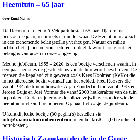
Heemtuin – 65 jaar
door Ruud Meijns
De Heemtuin in het in ’t Veldpark bestaat 65 jaar. Tijd om met
pensioen te gaan, maar niets in minder waar. De Heemtuin mag zich
in een toenemende belangstelling verheugen. Natuur en milieu
hebben het tij mee nu voor iedereen duidelijk wordt hoe groot het
belang is van groen in onze omgeving.
Met het jubileum, 1955 – 2020, is een boekje verschenen waarin, in
een paar periodes de geschiedenis van de tuin wordt beschreven. De
mensen die bepalend zijn geweest zoals Kees Koolman (KeKo) die
in het allereerste begin vormgaf aan het gebied. Fred Roovers die
vanaf 1965 de tuin uitbouwde, Arjan Zonderland die vanaf 1993 en
Jeroen Buijs en José Vormer die vanaf 2008 het karakter van de tuin
bepaalden. En dan zijn er nog de talloze vrijwilliger zonder wie de
heemtuin niet kan functioneren. Op naar het volgende jubileum.
U kunt dit leuke boekje (80 pagina’s) bestellen via
info@zaansnatuurmilieucentrum
.nl en het kost€ 15,00 (exclusief
portokosten).
Historisch Zaandam derde in de Grote