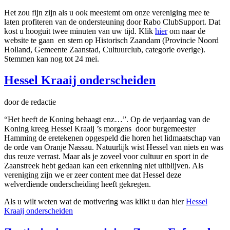
Het zou fijn zijn als u ook meestemt om onze vereniging mee te
laten profiteren van de ondersteuning door Rabo ClubSupport. Dat
kost u hooguit twee minuten van uw tijd. Klik
hier
om naar de
website te gaan en stem op Historisch Zaandam (Provincie Noord
Holland, Gemeente Zaanstad, Cultuurclub, categorie overige).
Stemmen kan nog tot 24 mei.
Hessel Kraaij onderscheiden
door de redactie
“Het heeft de Koning behaagt enz…”. Op de verjaardag van de
Koning kreeg Hessel Kraaij ’s morgens door burgemeester
Hamming de eretekenen opgespeld die horen het lidmaatschap van
de orde van Oranje Nassau. Natuurlijk wist Hessel van niets en was
dus reuze verrast. Maar als je zoveel voor cultuur en sport in de
Zaanstreek hebt gedaan kan een erkenning niet uitblijven. Als
vereniging zijn we er zeer content mee dat Hessel deze
welverdiende onderscheiding heeft gekregen.
Als u wilt weten wat de motivering was klikt u dan hier
Hessel
Kraaij onderscheiden