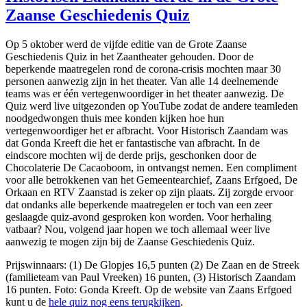
Zaanse Geschiedenis Quiz
Op 5 oktober werd de vijfde editie van de Grote Zaanse
Geschiedenis Quiz in het Zaantheater gehouden. Door de
beperkende maatregelen rond de corona-crisis mochten maar 30
personen aanwezig zijn in het theater. Van alle 14 deelnemende
teams was er één vertegenwoordiger in het theater aanwezig. De
Quiz werd live uitgezonden op YouTube zodat de andere teamleden
noodgedwongen thuis mee konden kijken hoe hun
vertegenwoordiger het er afbracht. Voor Historisch Zaandam was
dat Gonda Kreeft die het er fantastische van afbracht. In de
eindscore mochten wij de derde prijs, geschonken door de
Chocolaterie De Cacaoboom, in ontvangst nemen. Een compliment
voor alle betrokkenen van het Gemeentearchief, Zaans Erfgoed, De
Orkaan en RTV Zaanstad is zeker op zijn plaats.
Zij zorgde ervoor
dat ondanks alle beperkende maatregelen er toch van een zeer
geslaagde quiz-avond gesproken kon worden. Voor herhaling
vatbaar? Nou, volgend jaar hopen we toch allemaal weer live
aanwezig te mogen zijn bij de Zaanse Geschiedenis Quiz.
Prijswinnaars: (1) De Glopjes 16,5 punten (2) De Zaan en de Streek
(familieteam van Paul Vreeken) 16 punten, (3) Historisch Zaandam
16 punten. Foto: Gonda Kreeft. Op de website van Zaans Erfgoed
kunt u de
hele quiz nog eens terugkijken
.