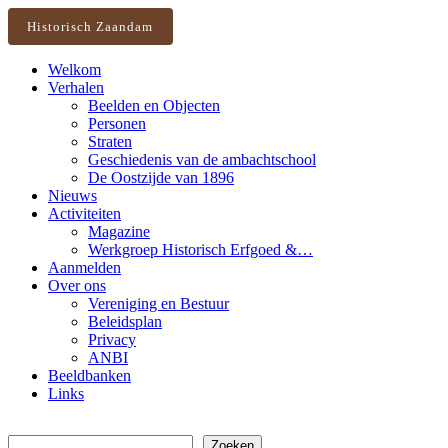
Historisch Zaandam
Welkom
Verhalen
Beelden en Objecten
Personen
Straten
Geschiedenis van de ambachtschool
De Oostzijde van 1896
Nieuws
Activiteiten
Magazine
Werkgroep Historisch Erfgoed &…
Aanmelden
Over ons
Vereniging en Bestuur
Beleidsplan
Privacy
ANBI
Beeldbanken
Links
Zoeken
Zoeken